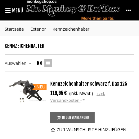
MENÜ
Startseite
:
Exterior
:
Kennzeichenhalter
KENNZEICHENHALTER
Auswählen
Kennzeichenhalter schwarz f. Dax 125
NEU
119,95 €
(inkl. MwSt.)
zzgl.
Versandkosten
*
IN DEN WARENKORB
ZUR WUNSCHLISTE HINZUFÜGEN