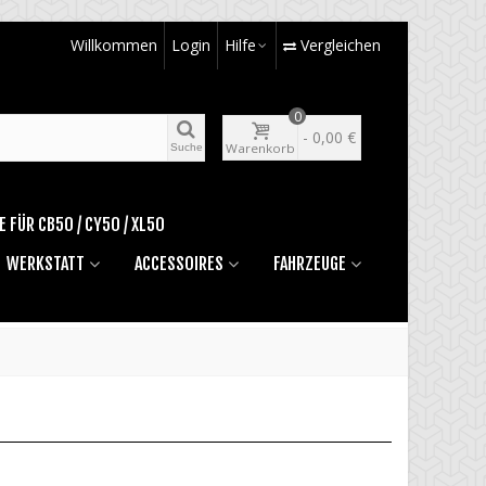
Willkommen
Login
Hilfe
Vergleichen
0
-
0,00 €
Warenkorb
Suche
E FÜR CB50 / CY50 / XL50
WERKSTATT
ACCESSOIRES
FAHRZEUGE