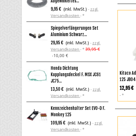
Abgewinkeltes...
Si
(inkl. MwSt.)
9,95 €
zzgl.
3
Versandkosten
*
V
Spiegelverlängerungen Set
A
Aluminium Schwarz...
2
(inkl. MwSt.)
29,95 €
zzgl.
1,
39,95 €
Versandkosten
*
V
-10,00 €
H
Honda Dichtung
9
I
Kitaco Ad
Kupplungsdeckel F. MSX JC61
V
125 JB04
JC75...
12,95 €
(inkl. MwSt.)
13,50 €
zzgl.
H
*
Versandkosten
*
M
5
Kennzeichenhalter Set EVO-D F.
V
Monkey 125
(inkl. MwSt.)
109,95 €
zzgl.
Versandkosten
*