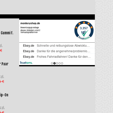
 Gummi F.
l.
 €
r Paar
gl.
5 €
lip-On
zgl.
5 €