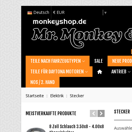
Deutsch
€ EUR
Select Language
▼
TEILE NACH FAHRZEUGTYPEN
SALE
NEUE PRO
TEILE FÜR DAYTONA MOTOREN
ANTRIEB
NOS / 2. HAND
Startseite
:
Elektrik
:
Stecker
STECKER
MEISTVERKAUFTE PRODUKTE
8 Zoll Schlauch 3.50x8 - 4.00x8
Ö
Auswähl