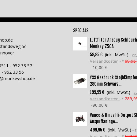
SPECIALS
hop.de
Luftfilter Ansaug Schlauch
standsweg 5c
Monkey Z50A
annover
(inkl. MwSt.)
59,95 €
zzg
69,95
Versandkosten
*
0511 - 952 33 57
-10,00 €
 - 952 33 56
YSS Gasdruck Stoßdämpfe
o@monkeyshop.de
280mm Schwarz...
(inkl. MwSt.)
199,95 €
zz
289,9
Versandkosten
*
-90,00 €
Vance & Hines Hi-Output S
Auspuffanlage...
(inkl. MwSt.)
499,95 €
z
629,9
Versandkosten
*