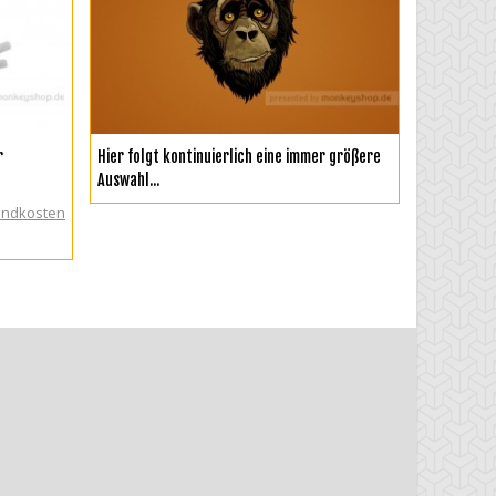
ZUR WUNSCHLISTE HINZUFÜGEN
r
Hier folgt kontinuierlich eine immer größere
Auswahl...
sandkosten