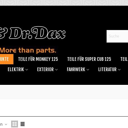
DUKTE
TEILE FÜR MONKEY 125
TEILE FÜR SUPER CUB 125
TEIL
ELEKTRIK
EXTERIOR
FAHRWERK
LITERATUR
ltemperatur Anzeige Aluminium
en