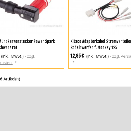
N DEN WARENKORB
IN DEN WARENKORB
Zündkerzenstecker Power Spark
Kitaco Adapterkabel Stromverteile
chwarz rot
Scheinwerfer f. Monkey 125
12,95 €
(inkl. MwSt.)
(inkl. MwSt.)
zzgl.
zzgl. Ver
kosten
*
*
6 Artikel(n)