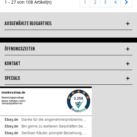
Weit
1 - 27 von 108 Artikel(n)
1
2
3
4
AUSGEWÄHLTE BLOGARTIKEL
ÖFFNUNGSZEITEN
KONTAKT
SPECIALS