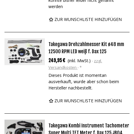
konnte bisher leider nicht genannt
werden
ZUR WUNSCHLISTE HINZUFÜGEN
Takegawa Drehzahlmesser Kit ø48 mm
12500 RPM LED weiß f. Dax 125
249,95 €
(inkl. MwSt.)
zzgl.
Versandkosten
*
Dieses Produkt ist momentan
ausverkauft, wurde aber schon beim
Hersteller nachbestellt.
ZUR WUNSCHLISTE HINZUFÜGEN
Takegawa Kombi Instrument Tachometer
Super Multi TFT Meter f. Dax 125 JB04