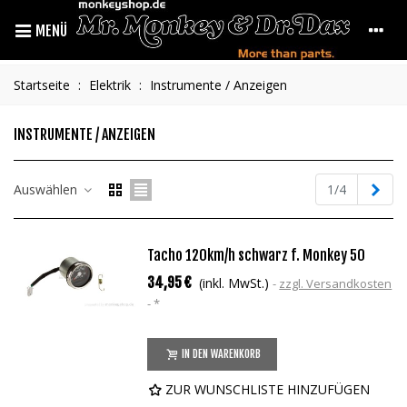
MENÜ
Startseite
:
Elektrik
:
Instrumente / Anzeigen
INSTRUMENTE / ANZEIGEN
Weit
Auswählen
1/4
Tacho 120km/h schwarz f. Monkey 50
34,95 €
(inkl. MwSt.)
zzgl. Versandkosten
*
IN DEN WARENKORB
ZUR WUNSCHLISTE HINZUFÜGEN