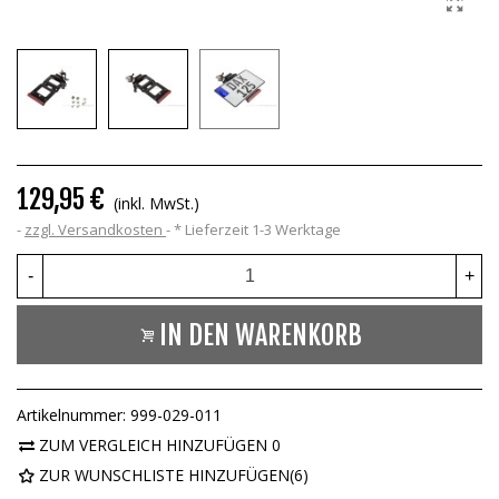
129,95 €
(inkl. MwSt.)
zzgl. Versandkosten
*
Lieferzeit 1-3 Werktage
-
+
IN DEN WARENKORB
Artikelnummer:
999-029-011
ZUM VERGLEICH HINZUFÜGEN
0
ZUR WUNSCHLISTE HINZUFÜGEN
(
6
)