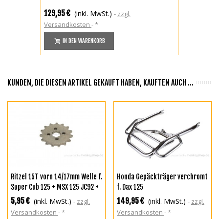
129,95 €
(inkl. MwSt.)
zzgl.
Versandkosten
*
IN DEN WARENKORB
KUNDEN, DIE DIESEN ARTIKEL GEKAUFT HABEN, KAUFTEN AUCH ...
Ritzel 15T vorn 14/17mm Welle f.
Honda Gepäckträger verchromt
Super Cub 125 + MSX 125 JC92 +
f. Dax 125
Dax 125
5,95 €
149,95 €
(inkl. MwSt.)
(inkl. MwSt.)
zzgl.
zzgl.
Versandkosten
*
Versandkosten
*