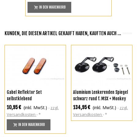
IN DEN WARENKORB
KUNDEN, DIE DIESEN ARTIKEL GEKAUFT HABEN, KAUFTEN AUCH ...
Gabel Reflektor Set
Aluminium Lenkerenden Spiegel
selbstklebend
schwarz rund f. MSX + Monkey
125
10,95 €
134,95 €
(inkl. MwSt.)
(inkl. MwSt.)
zzgl.
zzgl.
Versandkosten
*
Versandkosten
*
IN DEN WARENKORB