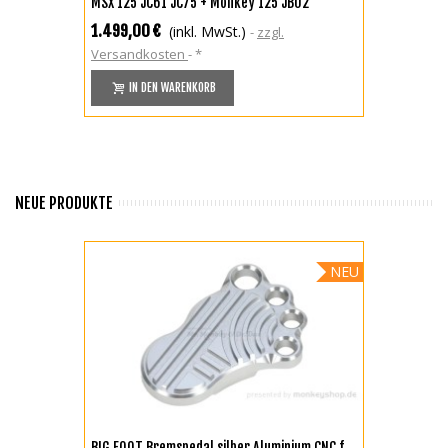
MSX 125 JC61 JC75 + Monkey 125 JB02
1.499,00 €
(inkl. MwSt.)
zzgl.
Versandkosten
*
IN DEN WARENKORB
NEUE PRODUKTE
NEU
BIG FOOT Bremspedal silber Aluminium CNC f.