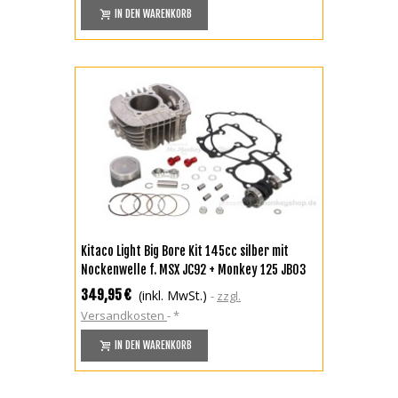
IN DEN WARENKORB
Kitaco Light Big Bore Kit 145cc silber mit
Nockenwelle f. MSX JC92 + Monkey 125 JB03
JB05 + Dax 125 + Super Cub 125 JA58
349,95 €
(inkl. MwSt.)
zzgl.
Versandkosten
*
IN DEN WARENKORB