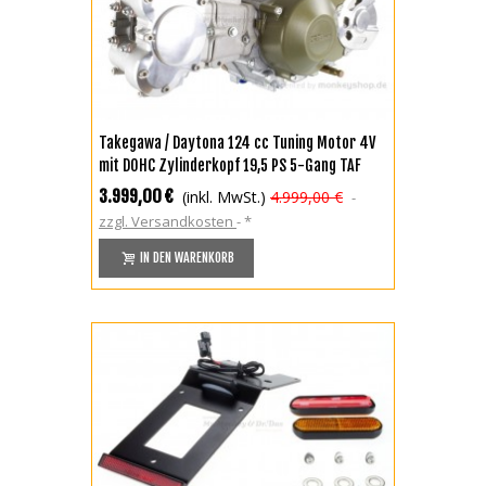
Takegawa / Daytona 124 cc Tuning Motor 4V
mit DOHC Zylinderkopf 19,5 PS 5-Gang TAF
Touring
3.999,00 €
(inkl. MwSt.)
4.999,00 €
zzgl. Versandkosten
*
IN DEN WARENKORB