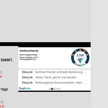
 Gummi F.
l.
 €
r Paar
gl.
5 €