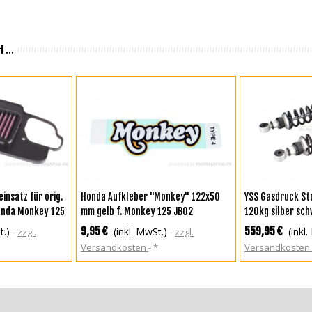
 ...
KORB
IN DEN WARENKORB
IN DEN WA
insatz für orig.
Honda Aufkleber "Monkey" 122x50
YSS Gasdruck St
onda Monkey 125
mm gelb f. Monkey 125 JB02
120kg silber sch
Monkey 125
9,95 €
559,95 €
t.)
(inkl. MwSt.)
(inkl
zzgl.
zzgl.
Versandkosten
*
Versandkosten