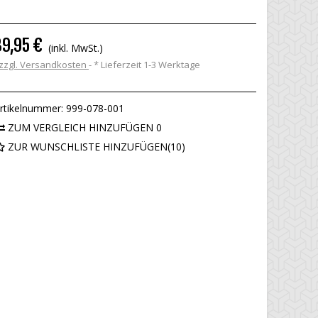
39,95 €
(inkl. MwSt.)
zzgl. Versandkosten
*
Lieferzeit 1-3 Werktage
rtikelnummer:
999-078-001
ZUM VERGLEICH HINZUFÜGEN
0
ZUR WUNSCHLISTE HINZUFÜGEN
(
10
)