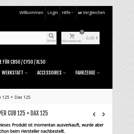
Willkommen
Login
Hilfe
Vergleichen
0
-
0,00 €
Warenkorb
Suche
E FÜR CB50 / CY50 / XL50
WERKSTATT
ACCESSOIRES
FAHRZEUGE
b 125 + Dax 125
ER CUB 125 + DAX 125
ieses Produkt ist momentan ausverkauft, wurde aber
chon beim Hersteller nachbestellt.