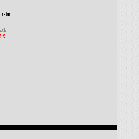
lip-On
zgl.
5 €