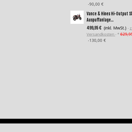
-90,00 €
Vance & Hines Hi-Output S
Auspuffanlage...
(inkl. MwSt.)
499,95 €
z
629,9
Versandkosten
*
-130,00 €