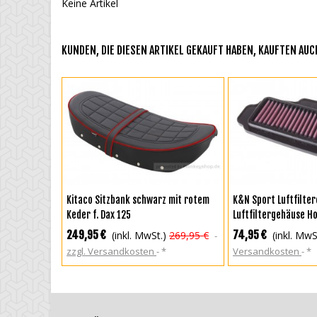
Keine Artikel
KUNDEN, DIE DIESEN ARTIKEL GEKAUFT HABEN, KAUFTEN AUCH
IN DEN WARENKORB
IN DEN WAREN
Kitaco Sitzbank schwarz mit rotem
K&N Sport Luftfiltere
Keder f. Dax 125
Luftfiltergehäuse H
249,95 €
74,95 €
(inkl. MwSt.)
269,95 €
(inkl. MwS
zzgl. Versandkosten
*
Versandkosten
*