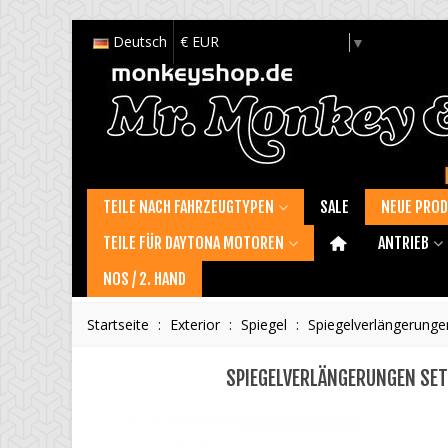
Deutsch
€ EUR
Select Language
▼
TEILE NACH FAHRZEUGTYPEN
SALE
NEUE PRO
TEILE FÜR DAYTONA MOTOREN
ANTRIEB
NOS / 2. HAND
Startseite
:
Exterior
:
Spiegel
:
Spiegelverlängerunge
SPIEGELVERLÄNGERUNGEN SET A