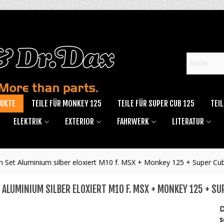
DUKTE
TEILE FÜR MONKEY 125
TEILE FÜR SUPER CUB 125
TEIL
ELEKTRIK
EXTERIOR
FAHRWERK
LITERATUR
n Set Aluminium silber eloxiert M10 f. MSX + Monkey 125 + Super Cu
LUMINIUM SILBER ELOXIERT M10 F. MSX + MONKEY 125 + SUP
D
s