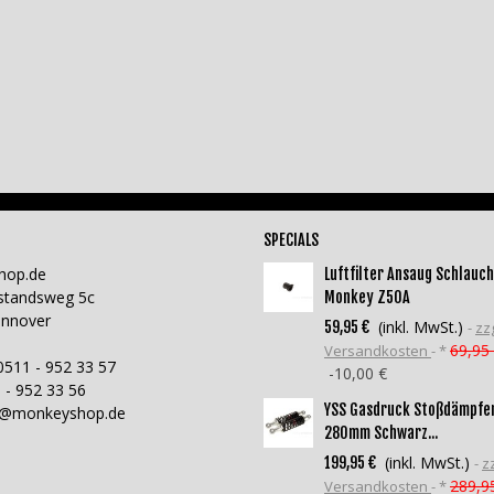
SPECIALS
hop.de
Luftfilter Ansaug Schlauch
standsweg 5c
Monkey Z50A
annover
(inkl. MwSt.)
59,95 €
zzg
69,95
Versandkosten
*
0511 - 952 33 57
-10,00 €
 - 952 33 56
YSS Gasdruck Stoßdämpfe
o@monkeyshop.de
280mm Schwarz...
(inkl. MwSt.)
199,95 €
zz
289,9
Versandkosten
*