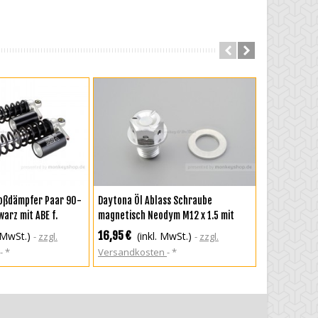
RENKORB
IN DEN WARENKORB
IN DEN
oßdämpfer Paar 90-
Daytona Öl Ablass Schraube
YSS Gasdruc
warz mit ABE f.
magnetisch Neodym M12 x 1.5 mit
schwarz silb
Dichtring
+ Super Cub 
16,95 €
289,95 €
. MwSt.)
(inkl. MwSt.)
(
zzgl.
zzgl.
*
Versandkosten
*
Versandkos