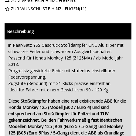
ZUM VERGLEICH HINZUFÜGEN
0
ZUR WUNSCHLISTE HINZUFÜGEN
(
11
)
Beschreibung
in Paar/Satz YSS Gasdruck Stoßdämpfer CNC Alu silber mit
schwarzer Feder und schwarzem Ausgleichsbehälter.
Passend für Honda Monkey 125 (Z125MA) / ab Modelljahr
2018.
Progressiv gewickelte Feder mit stufenlos einstellbarer
Federvorspannung.
Zugstufe (Rebound) mit 31 Klicks präzise einstellbar.
Ideal für Fahrer mit einem Gewicht von 90 - 120 Kg.
Diese Stoßdämpfer haben eine real existierende ABE für die
Honda Monkey 125 (Modell JB02 / Euro 4) und sind
entsprechend am Stoßdämpfer für Polizei und TÜV
gekennzeichnet. Bei den Fahrwerksmäßig fast identischen
Modellen
Monkey 125 JB03 (Euro 5 / 5-Gang) und
Monkey
125 JB05 (Euro 5Plus / 5-Gang) dient die ABE als Grundlage