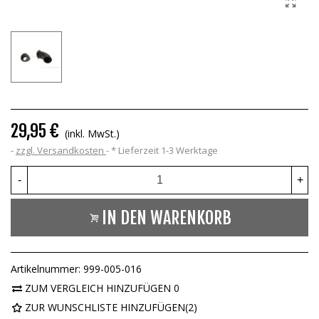
29,95 €
(inkl. MwSt.)
zzgl. Versandkosten
*
Lieferzeit 1-3 Werktage
-
+
IN DEN WARENKORB
Artikelnummer:
999-005-016
ZUM VERGLEICH HINZUFÜGEN
0
ZUR WUNSCHLISTE HINZUFÜGEN
(
2
)