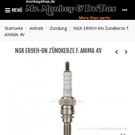
MENÜ
Startseite
:
Antrieb
:
Zündung
:
NGK ER9EH-6N Zündkerze f.
ANIMA 4V
NGK ER9EH-6N ZÜNDKERZE F. ANIMA 4V