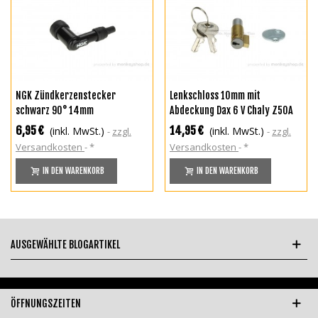
NGK Zündkerzenstecker
Lenkschloss 10mm mit
schwarz 90° 14mm
Abdeckung Dax 6 V Chaly Z50A
Z50J1 CB CY 50
6,95 €
14,95 €
(inkl. MwSt.)
(inkl. MwSt.)
zzgl.
zzgl.
Versandkosten
*
Versandkosten
*
IN DEN WARENKORB
IN DEN WARENKORB
AUSGEWÄHLTE BLOGARTIKEL
ÖFFNUNGSZEITEN