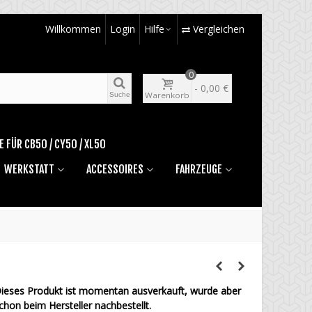
Willkommen
Login
Hilfe
Vergleichen
0
-
0,00 €
Warenkorb
Suche
E FÜR CB50 / CY50 / XL50
WERKSTATT
ACCESSOIRES
FAHRZEUGE
ieses Produkt ist momentan ausverkauft, wurde aber
chon beim Hersteller nachbestellt.