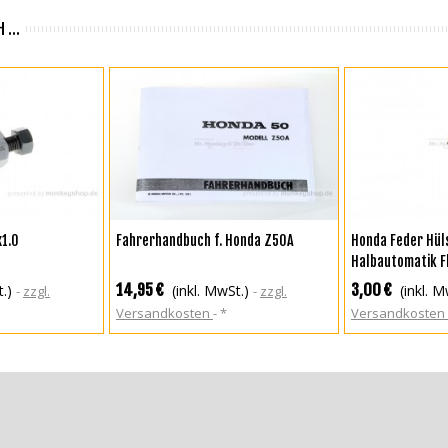
 ...
KORB
IN DEN WARENKORB
IN DEN WA
x1.0
Fahrerhandbuch f. Honda Z50A
Honda Feder Hüls
Halbautomatik Fl
Handkupplung
14,95 €
3,00 €
t.)
(inkl. MwSt.)
(inkl. M
zzgl.
zzgl.
Versandkosten
*
Versandkosten