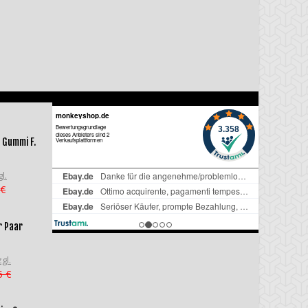
 Gummi F.
l.
 €
r Paar
gl.
5 €