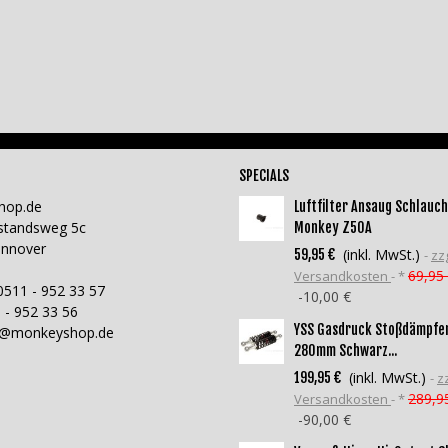
SPECIALS
hop.de
Luftfilter Ansaug Schlauch
standsweg 5c
Monkey Z50A
annover
(inkl. MwSt.)
59,95 €
zzg
69,95
Versandkosten
*
0511 - 952 33 57
-10,00 €
 - 952 33 56
YSS Gasdruck Stoßdämpfe
o@monkeyshop.de
280mm Schwarz...
(inkl. MwSt.)
199,95 €
zz
289,9
Versandkosten
*
-90,00 €