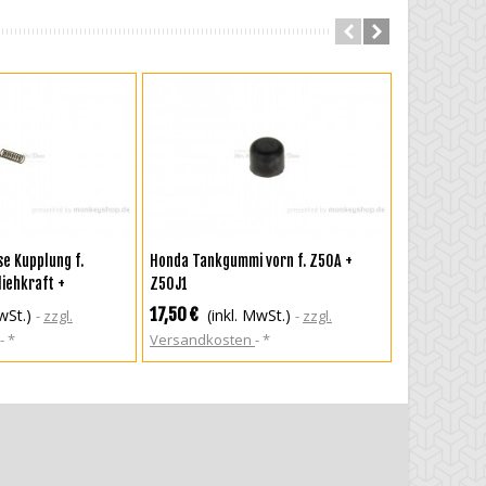
RENKORB
IN DEN WARENKORB
IN DEN
e Kupplung f.
Honda Tankgummi vorn f. Z50A +
Honda Spiege
iehkraft +
Z50J1
Rechtsgewin
17,50 €
34,50 €
wSt.)
(inkl. MwSt.)
(i
zzgl.
zzgl.
*
Versandkosten
*
Versandkos