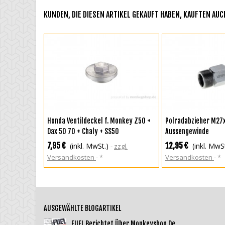
KUNDEN, DIE DIESEN ARTIKEL GEKAUFT HABEN, KAUFTEN AUCH
IN DEN WARENKORB
IN DEN WAREN
Honda Ventildeckel f. Monkey Z50 +
Polradabzieher M27
Dax 50 70 + Chaly + SS50
Aussengewinde
7,95 €
12,95 €
(inkl. MwSt.)
(inkl. MwS
zzgl.
Versandkosten
*
Versandkosten
*
AUSGEWÄHLTE BLOGARTIKEL
FUEL Berichtet Über Monkeyshop.de