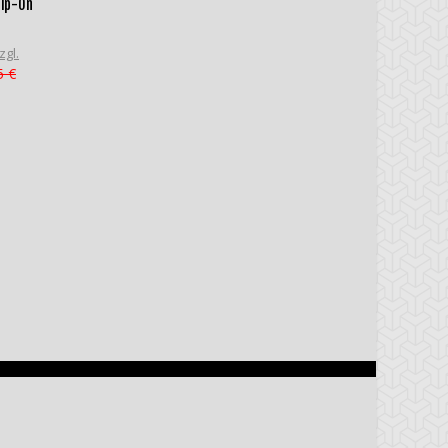
lip-On
zgl.
5 €