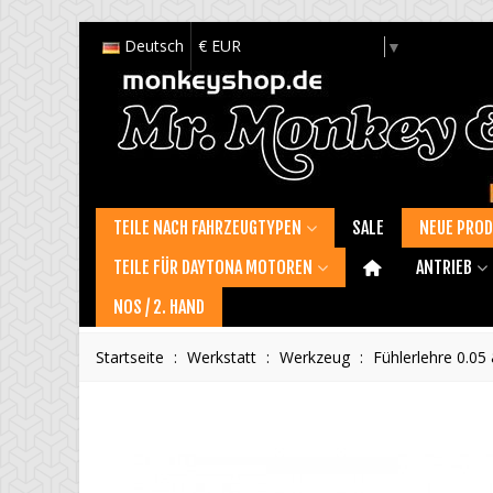
Deutsch
€ EUR
Select Language
▼
TEILE NACH FAHRZEUGTYPEN
SALE
NEUE PRO
TEILE FÜR DAYTONA MOTOREN
ANTRIEB
NOS / 2. HAND
Startseite
:
Werkstatt
:
Werkzeug
:
Fühlerlehre 0.0