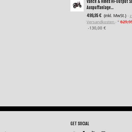
Vance & Hines Hi-Output S
Auspuffanlage...
(inkl. MwSt.)
499,95 €
z
629,9
Versandkosten
*
-130,00 €
GET SOCIAL