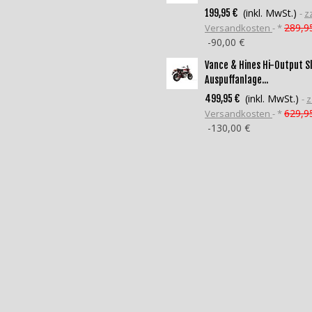
(inkl. MwSt.)
199,95 €
zz
289,9
Versandkosten
*
-90,00 €
Vance & Hines Hi-Output S
Auspuffanlage...
(inkl. MwSt.)
499,95 €
z
629,9
Versandkosten
*
-130,00 €