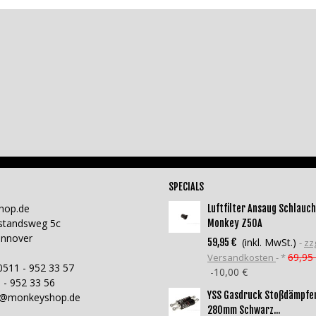
SPECIALS
hop.de
Luftfilter Ansaug Schlauch
standsweg 5c
Monkey Z50A
annover
(inkl. MwSt.)
59,95 €
zzg
69,95
Versandkosten
*
0511 - 952 33 57
-10,00 €
 - 952 33 56
YSS Gasdruck Stoßdämpfe
o@monkeyshop.de
280mm Schwarz...