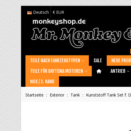
Deutsch
€ EUR
TEILE NACH FAHRZEUGTYPEN
SALE
NEUE PRO
TEILE FÜR DAYTONA MOTOREN
ANTRIEB
NOS / 2. HAND
Startseite
:
Exterior
:
Tank
:
Kunststoff Tank Set f. 