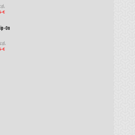
gl.
5 €
lip-On
zgl.
5 €