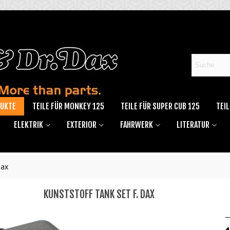
DUKTE
TEILE FÜR MONKEY 125
TEILE FÜR SUPER CUB 125
TEIL
ELEKTRIK
EXTERIOR
FAHRWERK
LITERATUR
Dax
KUNSTSTOFF TANK SET F. DAX