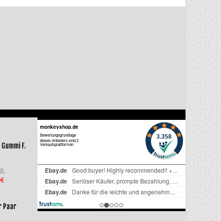
 Gummi F.
l.
 €
r Paar