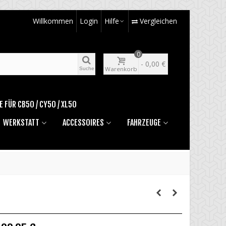
Willkommen
Login
Hilfe
Vergleichen
0
-
0,00 €
Warenkorb
Suche
E FÜR CB50 / CY50 / XL50
WERKSTATT
ACCESSOIRES
FAHRZEUGE