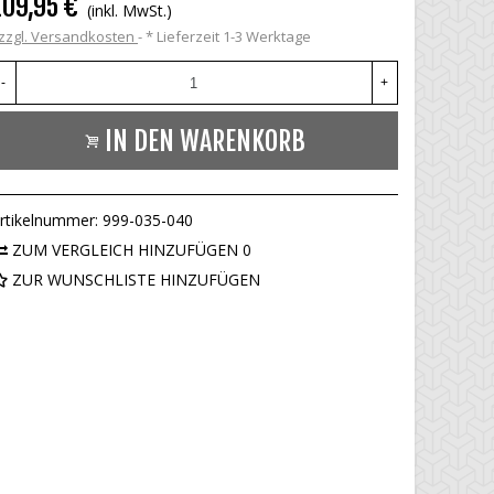
109,95 €
(inkl. MwSt.)
zzgl. Versandkosten
*
Lieferzeit 1-3 Werktage
-
+
IN DEN WARENKORB
rtikelnummer:
999-035-040
ZUM VERGLEICH HINZUFÜGEN
0
ZUR WUNSCHLISTE HINZUFÜGEN