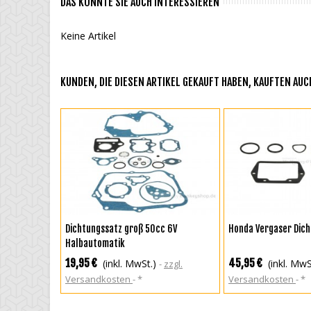
DAS KÖNNTE SIE AUCH INTERESSIEREN
Keine Artikel
KUNDEN, DIE DIESEN ARTIKEL GEKAUFT HABEN, KAUFTEN AUCH
IN DEN WARENKORB
IN DEN WAREN
Dichtungssatz groß 50cc 6V
Honda Vergaser Dich
Halbautomatik
19,95 €
45,95 €
(inkl. MwSt.)
(inkl. MwS
zzgl.
Versandkosten
*
Versandkosten
*