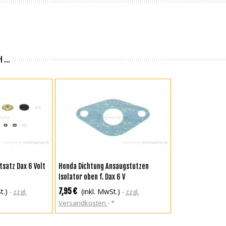
 ...
KORB
IN DEN WARENKORB
tsatz Dax 6 Volt
Honda Dichtung Ansaugstutzen
Isolator oben f. Dax 6 V
7,95 €
t.)
(inkl. MwSt.)
zzgl.
zzgl.
Versandkosten
*