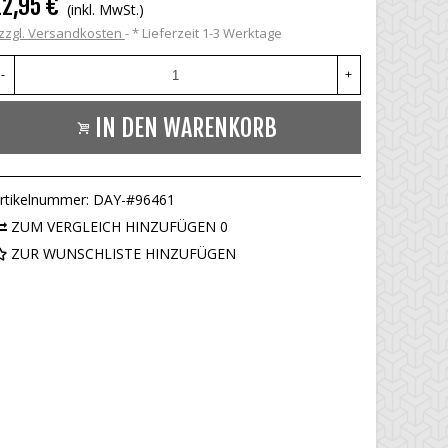
12,95 €
(inkl. MwSt.)
zzgl. Versandkosten
*
Lieferzeit 1-3 Werktage
-
+
IN DEN WARENKORB
rtikelnummer:
DAY-#96461
ZUM VERGLEICH HINZUFÜGEN
0
ZUR WUNSCHLISTE HINZUFÜGEN