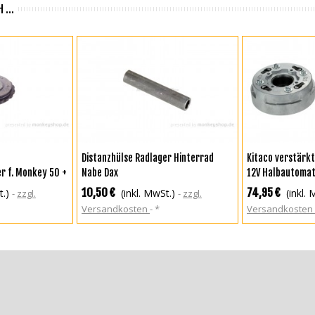
 ...
KORB
IN DEN WARENKORB
IN DEN WA
Distanzhülse Radlager Hinterrad
Kitaco verstärkt
r f. Monkey 50 +
Nabe Dax
12V Halbautomat
+ Chaly + SS50 +
10,50 €
74,95 €
t.)
(inkl. MwSt.)
(inkl.
zzgl.
zzgl.
Versandkosten
*
Versandkosten