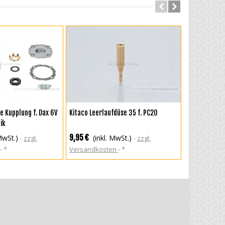
RENKORB
IN DEN WARENKORB
IN DEN
e Kupplung f. Dax 6V
Kitaco Leerlaufdüse 35 f. PC20
Honda Verga
ik
Z50A
9,95 €
19,95 €
 MwSt.)
(inkl. MwSt.)
(in
zzgl.
zzgl.
*
Versandkosten
*
Versandkos