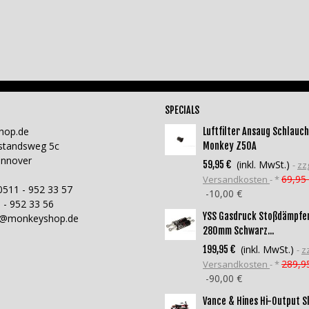
SPECIALS
hop.de
Luftfilter Ansaug Schlauch
standsweg 5c
Monkey Z50A
annover
(inkl. MwSt.)
59,95 €
zzg
69,95
Versandkosten
*
0511 - 952 33 57
-10,00 €
 - 952 33 56
YSS Gasdruck Stoßdämpfe
o@monkeyshop.de
280mm Schwarz...
(inkl. MwSt.)
199,95 €
zz
289,9
Versandkosten
*
-90,00 €
Vance & Hines Hi-Output S