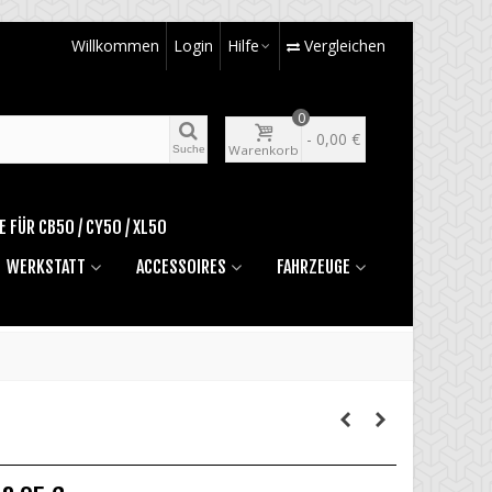
Willkommen
Login
Hilfe
Vergleichen
0
-
0,00 €
Warenkorb
Suche
E FÜR CB50 / CY50 / XL50
WERKSTATT
ACCESSOIRES
FAHRZEUGE