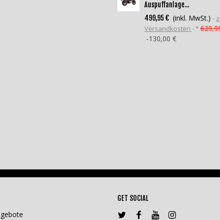
Auspuffanlage...
(inkl. MwSt.)
499,95 €
z
629,9
Versandkosten
*
-130,00 €
GET SOCIAL
ngebote