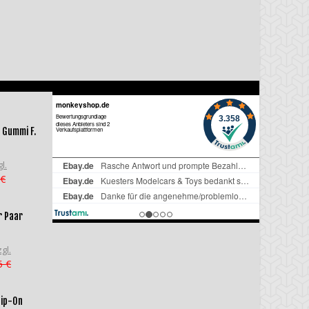
 Gummi F.
l.
 €
r Paar
gl.
5 €
lip-On