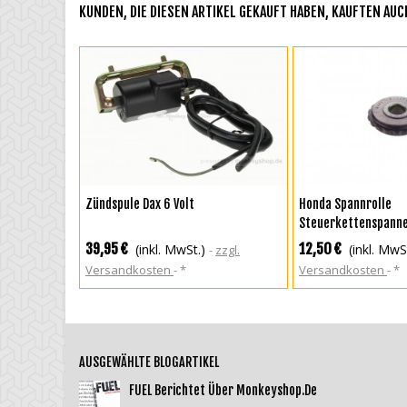
KUNDEN, DIE DIESEN ARTIKEL GEKAUFT HABEN, KAUFTEN AUCH
IN DEN WARENKORB
IN DEN WAREN
Zündspule Dax 6 Volt
Honda Spannrolle
Steuerkettenspanne
Gorilla + Dax 50 70 
39,95 €
12,50 €
(inkl. MwSt.)
(inkl. MwS
zzgl.
Nice
Versandkosten
*
Versandkosten
*
AUSGEWÄHLTE BLOGARTIKEL
FUEL Berichtet Über Monkeyshop.de