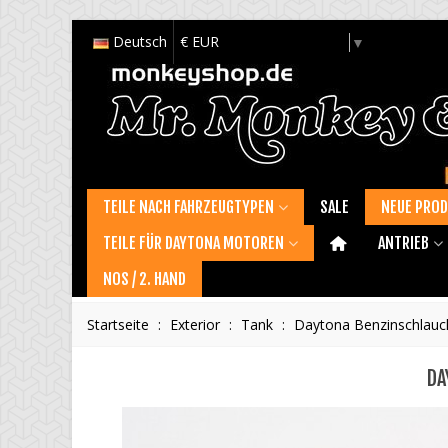
Deutsch
€ EUR
Select Language
▼
TEILE NACH FAHRZEUGTYPEN
SALE
NEUE PRO
TEILE FÜR DAYTONA MOTOREN
ANTRIEB
NOS / 2. HAND
Startseite
:
Exterior
:
Tank
:
Daytona Benzinschlauc
DA