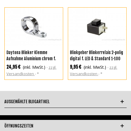
Daytona Blinker Klemme
Blinkgeber Blinkerrelais 2-polig
Aufnahme Aluminium chrom f.
digital f. LED & Standard 1-100
Gabel ø35 mm
Watt 12 Volt
24,95 €
9,95 €
(inkl. MwSt.)
(inkl. MwSt.)
zzgl.
zzgl.
Versandkosten
*
Versandkosten
*
AUSGEWÄHLTE BLOGARTIKEL
ÖFFNUNGSZEITEN