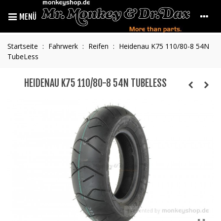
MENÜ
Startseite
:
Fahrwerk
:
Reifen
:
Heidenau K75 110/80-8 54N
TubeLess
HEIDENAU K75 110/80-8 54N TUBELESS