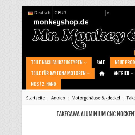
Deutsch
€ EUR
Select Language
▼
TEILE NACH FAHRZEUGTYPEN
SALE
NEUE PRO
TEILE FÜR DAYTONA MOTOREN
ANTRIEB
NOS / 2. HAND
Startseite
:
Antrieb
:
Motorgehäuse & -deckel
:
Take
TAKEGAWA ALUMINIUM CNC NOCKENWE