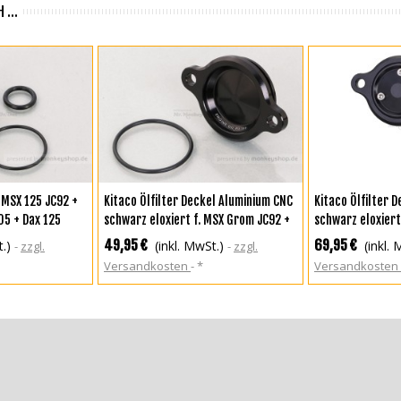
 ...
KORB
ZUR WUNSCHLISTE HINZUFÜGEN
IN DEN WA
. MSX 125 JC92 +
Kitaco Ölfilter Deckel Aluminium CNC
Kitaco Ölfilter 
5 + Dax 125
schwarz eloxiert f. MSX Grom JC92 +
schwarz eloxiert
Monkey 125 JB03 JB05 + Dax 125
Grom JC92 + Mon
49,95 €
69,95 €
t.)
(inkl. MwSt.)
(inkl.
zzgl.
zzgl.
Dax 125
Versandkosten
*
Versandkosten