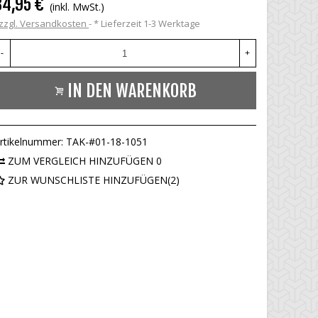
84,95 €
(inkl. MwSt.)
zzgl. Versandkosten
*
Lieferzeit 1-3 Werktage
-
+
IN DEN WARENKORB
rtikelnummer:
TAK-#01-18-1051
ZUM VERGLEICH HINZUFÜGEN
0
ZUR WUNSCHLISTE HINZUFÜGEN
(
2
)