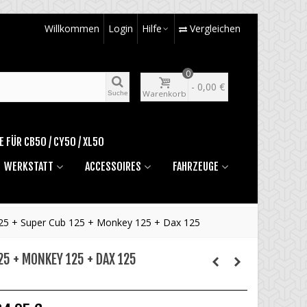
Willkommen
Login
Hilfe
Vergleichen
0
-
0,00 €
Warenkorb
Suche
E FÜR CB50 / CY50 / XL50
WERKSTATT
ACCESSOIRES
FAHRZEUGE
125 + Super Cub 125 + Monkey 125 + Dax 125
5 + MONKEY 125 + DAX 125