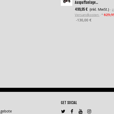
Auspuffanlage...
(inkl. MwSt.)
499,95 €
z
629,9
Versandkosten
*
-130,00 €
GET SOCIAL
ngebote