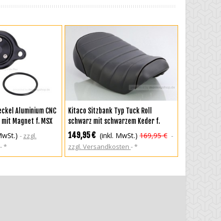
RENKORB
IN DEN WARENKORB
Deckel Aluminium CNC
Kitaco Sitzbank Typ Tuck Roll
 mit Magnet f. MSX
schwarz mit schwarzem Keder f.
key 125 JB03 JB05 +
Monkey 125
149,95 €
 MwSt.)
(inkl. MwSt.)
169,95 €
zzgl.
*
zzgl. Versandkosten
*