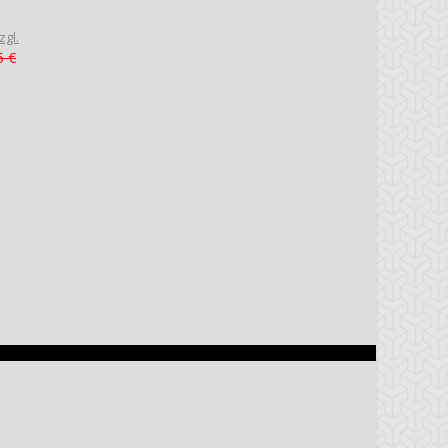
zgl.
5 €