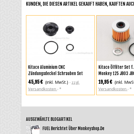
KUNDEN, DIE DIESEN ARTIKEL GEKAUFT HABEN, KAUFTEN AUCH
IN DEN WARENKORB
IN DEN WAREN
Kitaco Aluminium CNC
Kitaco Ölfilter Set f
Zündungsdeckel Schrauben Set
Monkey 125 JB03 JB0
schwarz eloxiert f. Super Cub 125 +
45,95 €
19,95 €
(inkl. MwSt.)
(inkl. MwS
zzgl.
MSX 125 + Monkey 125 + Dax 125
Versandkosten
*
Versandkosten
*
AUSGEWÄHLTE BLOGARTIKEL
FUEL Berichtet Über Monkeyshop.de