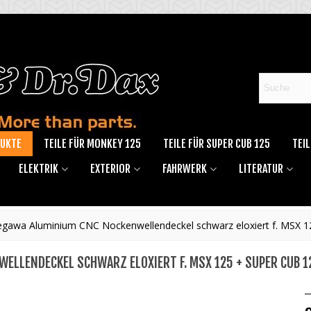
DUKTE
TEILE FÜR MONKEY 125
TEILE FÜR SUPER CUB 125
TEIL
ELEKTRIK
EXTERIOR
FAHRWERK
LITERATUR
gawa Aluminium CNC Nockenwellendeckel schwarz eloxiert f. MSX 
LLENDECKEL SCHWARZ ELOXIERT F. MSX 125 + SUPER CUB 12