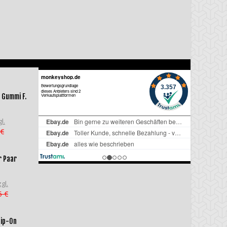
 Gummi F.
l.
 €
r Paar
gl.
5 €
lip-On