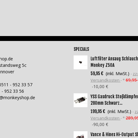
SPECIALS
hop.de
Luftfilter Ansaug Schlauch
standsweg 5c
Monkey Z50A
annover
(inkl. MwSt.)
59,95 €
zzg
69,95
Versandkosten
*
0511 - 952 33 57
-10,00 €
 - 952 33 56
YSS Gasdruck Stoßdämpfe
o@monkeyshop.de
280mm Schwarz...
(inkl. MwSt.)
199,95 €
zz
289,9
Versandkosten
*
-90,00 €
Vance & Hines Hi-Output S