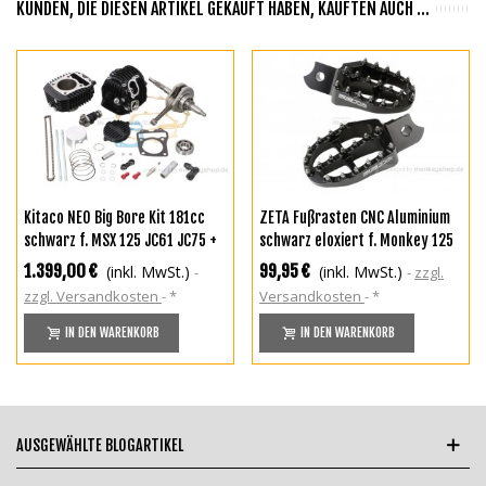
KUNDEN, DIE DIESEN ARTIKEL GEKAUFT HABEN, KAUFTEN AUCH ...
Kitaco NEO Big Bore Kit 181cc
ZETA Fußrasten CNC Aluminium
schwarz f. MSX 125 JC61 JC75 +
schwarz eloxiert f. Monkey 125
Monkey 125 JB02
+ MSX + Dax 125
1.399,00 €
99,95 €
(inkl. MwSt.)
(inkl. MwSt.)
zzgl.
zzgl. Versandkosten
*
Versandkosten
*
IN DEN WARENKORB
IN DEN WARENKORB
AUSGEWÄHLTE BLOGARTIKEL