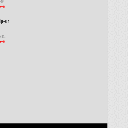
gl.
5 €
lip-On
zgl.
5 €