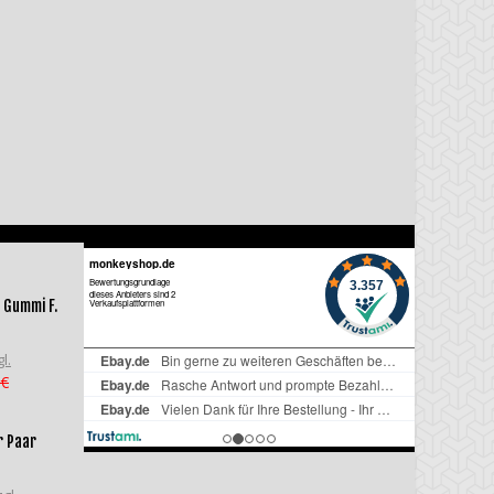
 Gummi F.
l.
 €
r Paar