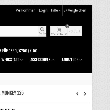
Willkommen
Login
Hilfe
Vergleichen
0
-
0,00 €
Warenkorb
Suche
E FÜR CB50 / CY50 / XL50
WERKSTATT
ACCESSOIRES
FAHRZEUGE
. MONKEY 125