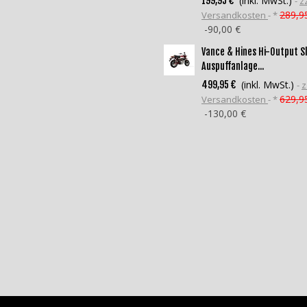
(inkl. MwSt.)
199,95 €
zz
289,9
Versandkosten
*
-90,00 €
Vance & Hines Hi-Output S
Auspuffanlage...
(inkl. MwSt.)
499,95 €
z
629,9
Versandkosten
*
-130,00 €