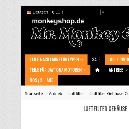
Deutsch
€ EUR
Select Language
▼
TEILE NACH FAHRZEUGTYPEN
SALE
NEUE PRO
TEILE FÜR DAYTONA MOTOREN
ANTRIEB
NOS / 2. HAND
Startseite
:
Antrieb
:
Luftfilter
:
Luftfilter Gehäuse C
LUFTFILTER GEHÄUSE