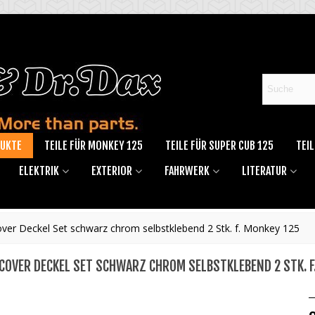
DUKTE
TEILE FÜR MONKEY 125
TEILE FÜR SUPER CUB 125
TEIL
ELEKTRIK
EXTERIOR
FAHRWERK
LITERATUR
over Deckel Set schwarz chrom selbstklebend 2 Stk. f. Monkey 125
 COVER DECKEL SET SCHWARZ CHROM SELBSTKLEBEND 2 STK. F