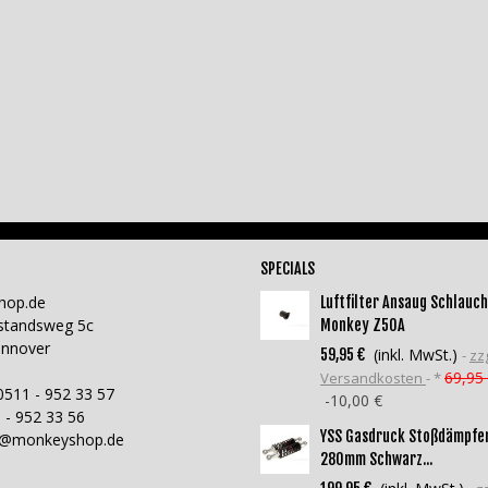
SPECIALS
hop.de
Luftfilter Ansaug Schlauch
standsweg 5c
Monkey Z50A
annover
(inkl. MwSt.)
59,95 €
zzg
69,95
Versandkosten
*
0511 - 952 33 57
-10,00 €
 - 952 33 56
YSS Gasdruck Stoßdämpfe
o@monkeyshop.de
280mm Schwarz...