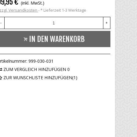
99,95 €
(inkl. MwSt.)
zzgl. Versandkosten
*
Lieferzeit 1-3 Werktage
-
+
IN DEN WARENKORB
rtikelnummer:
999-030-031
ZUM VERGLEICH HINZUFÜGEN
0
ZUR WUNSCHLISTE HINZUFÜGEN
(
1
)