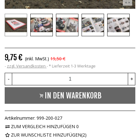
9,75 €
(inkl. MwSt.)
19,50 €
zzgl. Versandkosten
*
Lieferzeit 1-3 Werktage
-
+
IN DEN WARENKORB
Artikelnummer:
999-200-027
ZUM VERGLEICH HINZUFÜGEN
0
ZUR WUNSCHLISTE HINZUFÜGEN
(
2
)