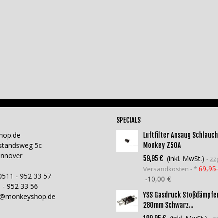
SPECIALS
hop.de
Luftfilter Ansaug Schlauch
standsweg 5c
Monkey Z50A
annover
(inkl. MwSt.)
59,95 €
zzg
69,95
Versandkosten
*
0511 - 952 33 57
-10,00 €
 - 952 33 56
YSS Gasdruck Stoßdämpfe
o@monkeyshop.de
280mm Schwarz...