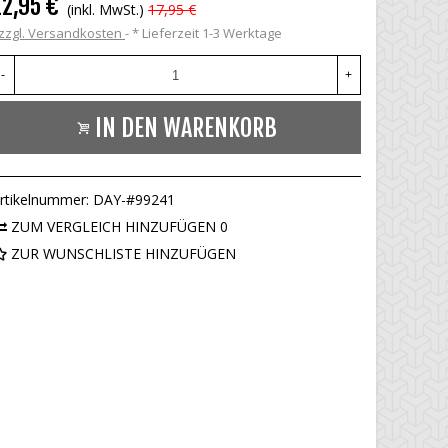
12,95 €
(inkl. MwSt.)
17,95 €
zzgl. Versandkosten
*
Lieferzeit 1-3 Werktage
-
+
IN DEN WARENKORB
rtikelnummer:
DAY-#99241
ZUM VERGLEICH HINZUFÜGEN
0
ZUR WUNSCHLISTE HINZUFÜGEN