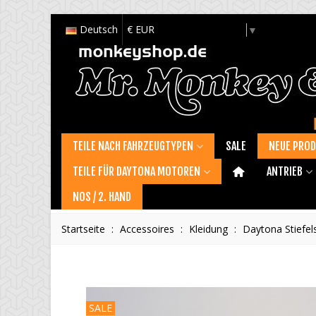
Deutsch
€ EUR
Select Language
▼
TEILE NACH FAHRZEUGTYPEN
SALE
NEUE PRO
TEILE FÜR DAYTONA MOTOREN
ANTRIEB
NOS / 2. HAND
Startseite
:
Accessoires
:
Kleidung
:
Daytona Stiefel
SALE