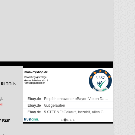
 Gummi F.
l.
 €
r Paar