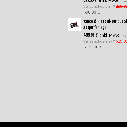
(inkl. MwSt.)
199,95 €
zz
289,9
Versandkosten
*
-90,00 €
Vance & Hines Hi-Output S
Auspuffanlage...
(inkl. MwSt.)
499,95 €
z
629,9
Versandkosten
*
-130,00 €