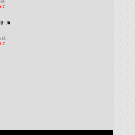
gl.
5 €
lip-On
zgl.
5 €