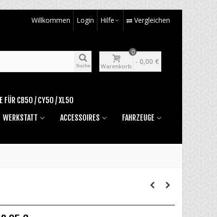
Willkommen
Login
Hilfe
Vergleichen
0
-
0,00 €
Warenkorb
Suche
E FÜR CB50 / CY50 / XL50
WERKSTATT
ACCESSOIRES
FAHRZEUGE