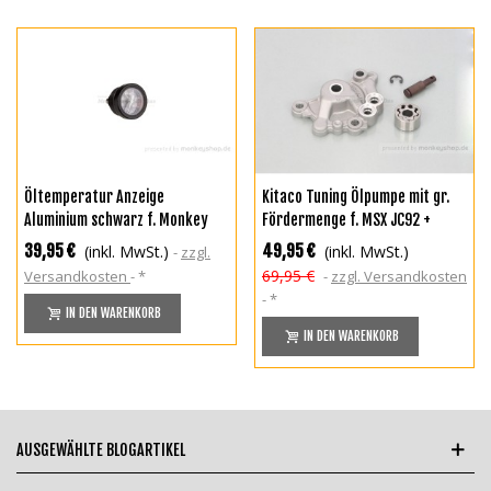
Öltemperatur Anzeige
Kitaco Tuning Ölpumpe mit gr.
Aluminium schwarz f. Monkey
Fördermenge f. MSX JC92 +
125 + MSX JC92 + Daytona 2V
Monkey 125 JB03 JB05 + Dax 125
39,95 €
49,95 €
(inkl. MwSt.)
(inkl. MwSt.)
zzgl.
ANIMA 4V
69,95 €
Versandkosten
*
zzgl. Versandkosten
*
IN DEN WARENKORB
IN DEN WARENKORB
AUSGEWÄHLTE BLOGARTIKEL