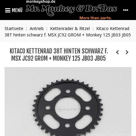
MENÜ
Startseite
:
Antrieb
:
Kettenräder & Ritzel
:
Kitaco Kettenrad
38T hinten schwarz f. MSX JC92 GROM + Monkey 125 JB03 JB05
KITACO KETTENRAD 38T HINTEN SCHWARZ F.
MSX JC92 GROM + MONKEY 125 JB03 JB05