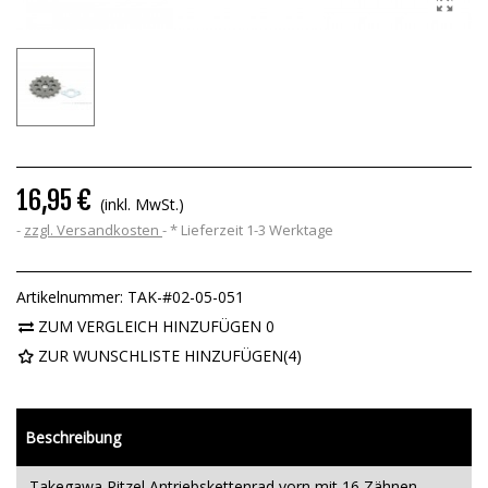
16,95 €
(inkl. MwSt.)
zzgl. Versandkosten
*
Lieferzeit 1-3 Werktage
Artikelnummer:
TAK-#02-05-051
ZUM VERGLEICH HINZUFÜGEN
0
ZUR WUNSCHLISTE HINZUFÜGEN
(
4
)
Beschreibung
Takegawa Ritzel Antriebskettenrad vorn mit 16 Zähnen.