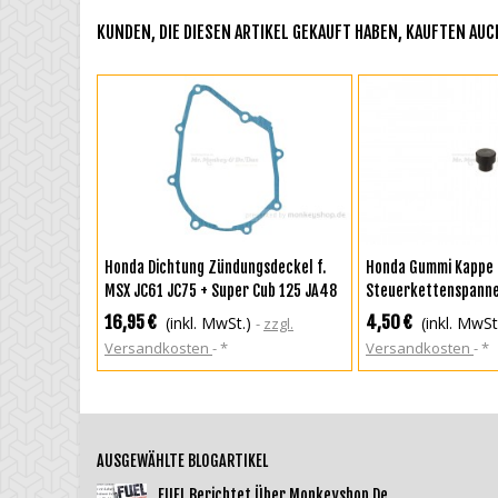
KUNDEN, DIE DIESEN ARTIKEL GEKAUFT HABEN, KAUFTEN AUCH
IN DEN WARENKORB
IN DEN WAREN
Honda Dichtung Zündungsdeckel f.
Honda Gummi Kappe
MSX JC61 JC75 + Super Cub 125 JA48
Steuerkettenspanne
+ Monkey 125 JB02
Dax + MSX + Chaly + 
16,95 €
4,50 €
(inkl. MwSt.)
(inkl. MwSt
zzgl.
Versandkosten
*
Versandkosten
*
AUSGEWÄHLTE BLOGARTIKEL
FUEL Berichtet Über Monkeyshop.de