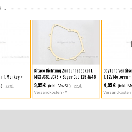
 ...
KORB
IN DEN WARENKORB
IN DEN WA
Kitaco Dichtung Zündungsdeckel f.
Daytona Ventils
r f. Monkey +
MSX JC61 JC75 + Super Cub 125 JA48
f. 12V Motoren +
SS 50 125 + Nice
+ Monkey 125 JB02
9,95 €
4,95 €
.)
(inkl. MwSt.)
(inkl. M
zzgl.
zzgl.
Versandkosten
*
Versandkosten