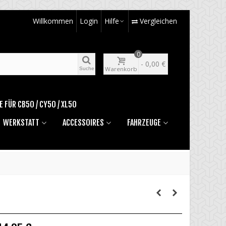
Willkommen
Login
Hilfe
Vergleichen
0
-
0,00 €
Warenkorb
Suche
E FÜR CB50 / CY50 / XL50
WERKSTATT
ACCESSOIRES
FAHRZEUGE