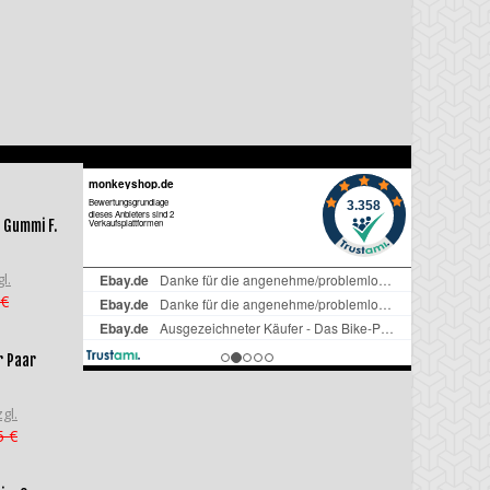
 Gummi F.
l.
 €
r Paar
gl.
5 €