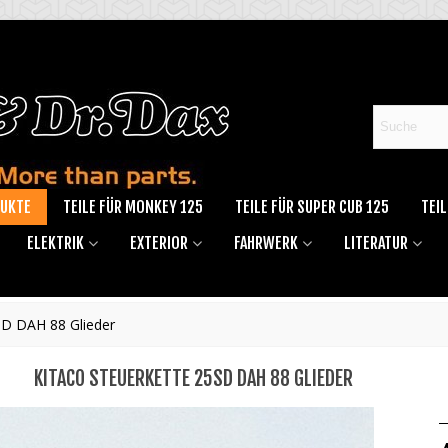
DUKTE
TEILE FÜR MONKEY 125
TEILE FÜR SUPER CUB 125
TEIL
ELEKTRIK
EXTERIOR
FAHRWERK
LITERATUR
SD DAH 88 Glieder
KITACO STEUERKETTE 25SD DAH 88 GLIEDER