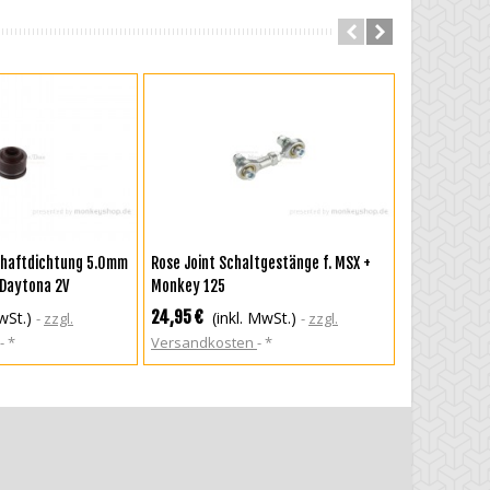
RENKORB
IN DEN WARENKORB
IN DEN
chaftdichtung 5.0mm
Rose Joint Schaltgestänge f. MSX +
Kitaco verst
 Daytona 2V
Monkey 125
Steuerketten
JC61 JC75 + 
24,95 €
99,95 €
wSt.)
(inkl. MwSt.)
(in
zzgl.
zzgl.
Monkey 125 
*
Versandkosten
*
Versandkos