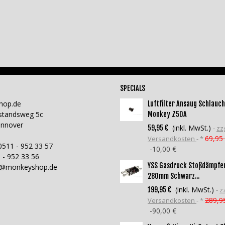
SPECIALS
hop.de
Luftfilter Ansaug Schlauch
standsweg 5c
Monkey Z50A
annover
(inkl. MwSt.)
59,95 €
zzg
69,95
Versandkosten
*
0511 - 952 33 57
-10,00 €
 - 952 33 56
YSS Gasdruck Stoßdämpfe
o@monkeyshop.de
280mm Schwarz...
(inkl. MwSt.)
199,95 €
zz
289,9
Versandkosten
*
-90,00 €