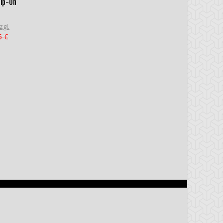
lip-On
zgl.
5 €