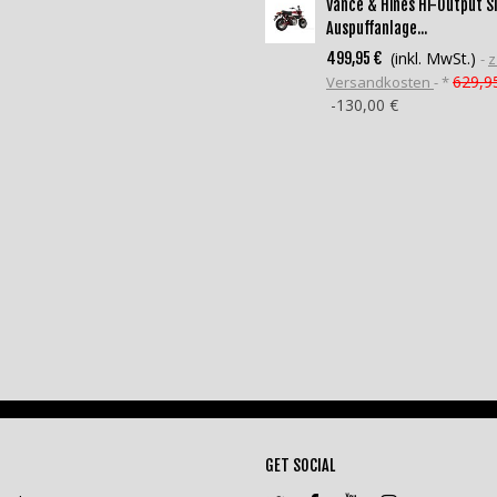
Vance & Hines Hi-Output S
Auspuffanlage...
(inkl. MwSt.)
499,95 €
z
629,9
Versandkosten
*
-130,00 €
GET SOCIAL