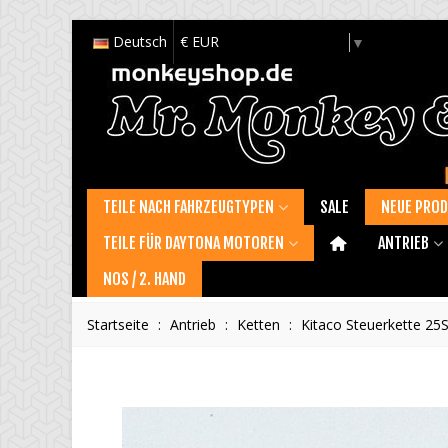
Deutsch
€ EUR
Select Language
▼
TEILE NACH FAHRZEUGTYPEN
SALE
NEUE PRO
TEILE FÜR DAYTONA MOTOREN
ANTRIEB
NOS / 2. HAND
Startseite
:
Antrieb
:
Ketten
:
Kitaco Steuerkette 25