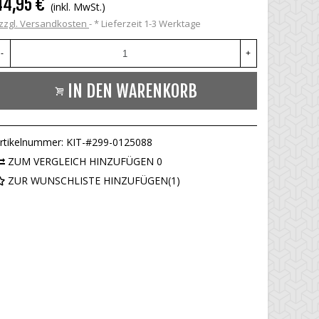
44,95 €
(inkl. MwSt.)
zzgl. Versandkosten
*
Lieferzeit 1-3 Werktage
-
+
IN DEN WARENKORB
rtikelnummer:
KIT-#299-0125088
ZUM VERGLEICH HINZUFÜGEN
0
ZUR WUNSCHLISTE HINZUFÜGEN
(
1
)