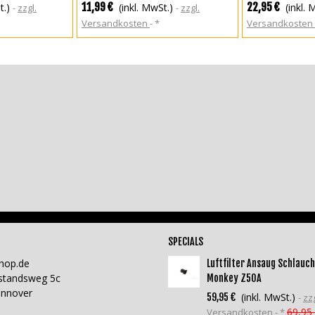
Aluminium schwa
11,99 €
22,95 €
t.)
(inkl. MwSt.)
(inkl. 
zzgl.
zzgl.
Versandkosten
*
Versandkosten
SPECIALS
hop.de
Luftfilter Ansaug Schlauch
standsweg 5c
Monkey Z50A
annover
(inkl. MwSt.)
59,95 €
zzg
69,95
Versandkosten
*