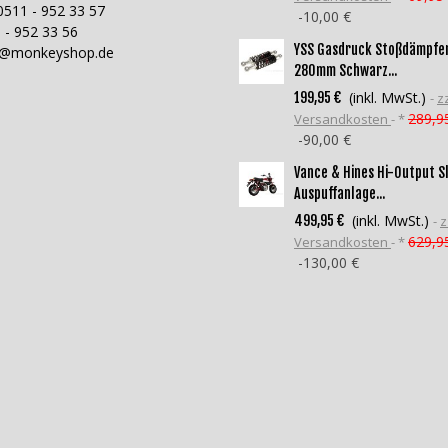
0511 - 952 33 57
-10,00 €
 - 952 33 56
YSS Gasdruck Stoßdämpfe
o@monkeyshop.de
280mm Schwarz...
(inkl. MwSt.)
199,95 €
zz
289,9
Versandkosten
*
-90,00 €
Vance & Hines Hi-Output S
Auspuffanlage...
(inkl. MwSt.)
499,95 €
z
629,9
Versandkosten
*
-130,00 €