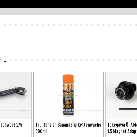
 ...
KORB
IN DEN WARENKORB
IN DEN WA
 schwarz 175 -
Tru-Tension BananaSlip Kettenwachs
Takegawa Öl Abl
500ml
1.5 Magnet Adap