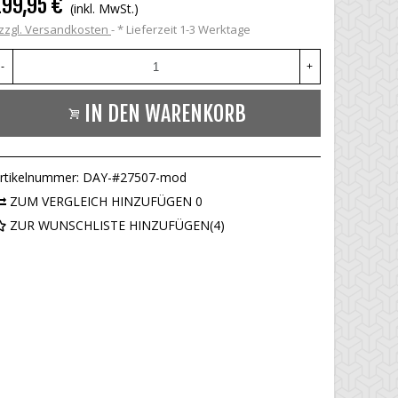
199,95 €
(inkl. MwSt.)
zzgl. Versandkosten
*
Lieferzeit 1-3 Werktage
-
+
IN DEN WARENKORB
rtikelnummer:
DAY-#27507-mod
ZUM VERGLEICH HINZUFÜGEN
0
ZUR WUNSCHLISTE HINZUFÜGEN
(
4
)