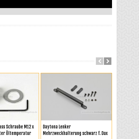
RENKORB
IN DEN WARENKORB
IN DEN
ass Schraube M12 x
Daytona Lenker
Kitaco Ölfilt
ter Öltemperatur
Mehrzweckhalterung schwarz f. Dax
Monkey 125 J