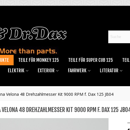
DUKTE
TEILE FÜR MONKEY 125
TEILE FÜR SUPER CUB 125
TEIL
ELEKTRIK
EXTERIOR
FAHRWERK
LITERATUR
na Velona 48 Drehzahlmesser Kit 9000 RPM f. Dax 125 JB04
 VELONA 48 DREHZAHLMESSER KIT 9000 RPM F. DAX 125 JB0