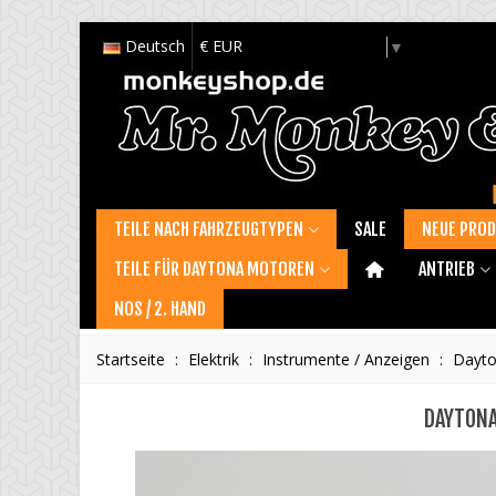
Deutsch
€ EUR
Select Language
▼
TEILE NACH FAHRZEUGTYPEN
SALE
NEUE PRO
TEILE FÜR DAYTONA MOTOREN
ANTRIEB
NOS / 2. HAND
Startseite
:
Elektrik
:
Instrumente / Anzeigen
:
Dayto
DAYTONA