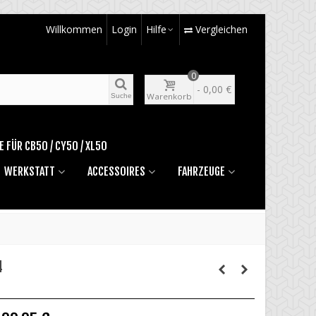
Willkommen
Login
Hilfe
Vergleichen
0
-
0,00 €
Warenkorb
Suche
E FÜR CB50 / CY50 / XL50
WERKSTATT
ACCESSOIRES
FAHRZEUGE
4