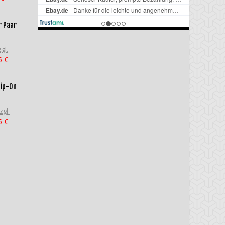
r Paar
gl.
5 €
lip-On
zgl.
5 €