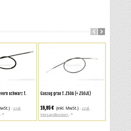
RENKORB
IN DEN WARENKORB
IN DEN
vorn schwarz f.
Gaszug grau f. Z50A (+ Z50J1)
Bremszug hin
Bremslichtsc
19,95 €
39,95 €
MwSt.)
(inkl. MwSt.)
(in
zzgl.
zzgl.
*
Versandkosten
*
Versandkos