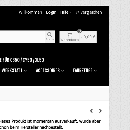
Willkommen
Login
Hilfe
Vergleichen
0
-
0,00 €
Warenkorb
Suche
E FÜR CB50 / CY50 / XL50
WERKSTATT
ACCESSOIRES
FAHRZEUGE
ieses Produkt ist momentan ausverkauft, wurde aber
chon beim Hersteller nachbestellt.