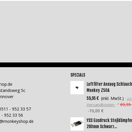
SPECIALS
hop.de
Luftfilter Ansaug Schlauch
standsweg 5c
Monkey Z50A
annover
(inkl. MwSt.)
59,95 €
zzg
69,95
Versandkosten
*
0511 - 952 33 57
-10,00 €
 - 952 33 56
YSS Gasdruck Stoßdämpfe
o@monkeyshop.de
280mm Schwarz...