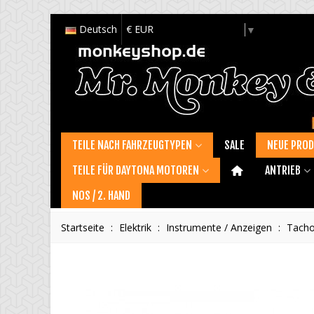
Deutsch
€ EUR
Select Language
▼
TEILE NACH FAHRZEUGTYPEN
SALE
NEUE PRO
TEILE FÜR DAYTONA MOTOREN
ANTRIEB
NOS / 2. HAND
Startseite
:
Elektrik
:
Instrumente / Anzeigen
:
Tacho