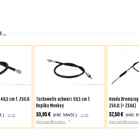
 ...
TE HINZUFÜGEN
IN DEN WARENKORB
IN DEN WA
48,5 cm f. Z50J1
Tachowelle schwarz 59,5 cm f.
Honda Bremszug 
Replika Monkey
Z50J1 (+ Z50A)
10,95 €
37,50 €
t.)
(inkl. MwSt.)
(inkl. 
zzgl.
zzgl.
Versandkosten
*
Versandkosten