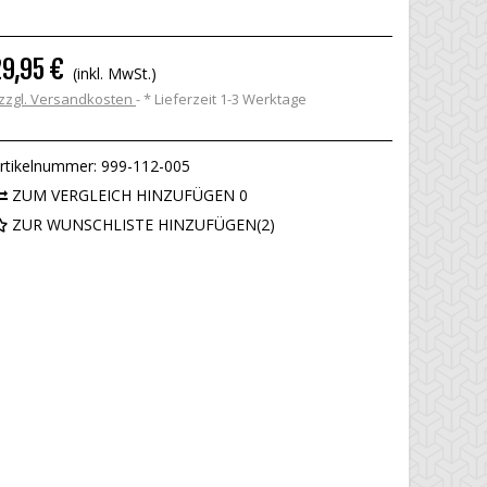
29,95 €
(inkl. MwSt.)
zzgl. Versandkosten
*
Lieferzeit 1-3 Werktage
rtikelnummer:
999-112-005
ZUM VERGLEICH HINZUFÜGEN
0
ZUR WUNSCHLISTE HINZUFÜGEN
(
2
)