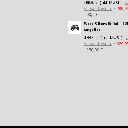
(inkl. MwSt.)
199,95 €
zz
289,9
Versandkosten
*
-90,00 €
Vance & Hines Hi-Output S
Auspuffanlage...
(inkl. MwSt.)
499,95 €
z
629,9
Versandkosten
*
-130,00 €