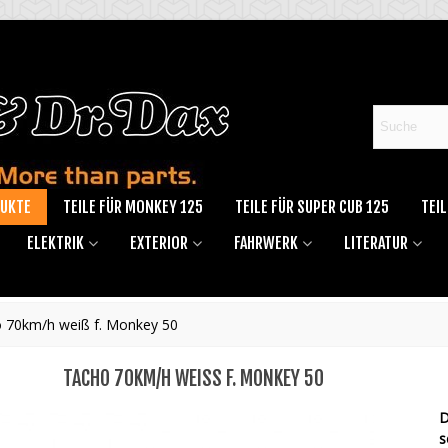
DUKTE
TEILE FÜR MONKEY 125
TEILE FÜR SUPER CUB 125
TEIL
ELEKTRIK
EXTERIOR
FAHRWERK
LITERATUR
 70km/h weiß f. Monkey 50
TACHO 70KM/H WEISS F. MONKEY 50
D
s