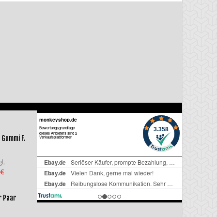
 Gummi F.
l.
 €
r Paar