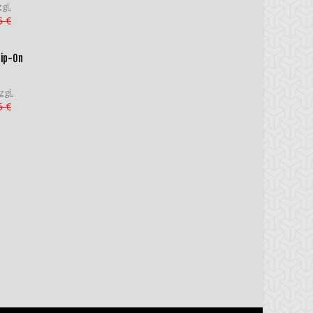
gl.
5 €
lip-On
zgl.
5 €