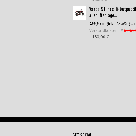
Vance & Hines Hi-Output S
Auspuffanlage...
(inkl. MwSt.)
499,95 €
z
629,9
Versandkosten
*
-130,00 €
GET SOCIAL