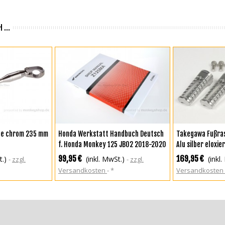
 ...
TE HINZUFÜGEN
IN DEN WARENKORB
IN DEN WA
ebe chrom 235 mm
Honda Werkstatt Handbuch Deutsch
Takegawa Fußras
f. Honda Monkey 125 JB02 2018-2020
Alu silber eloxie
MSX 125 + Dax 12
99,95 €
169,95 €
t.)
(inkl. MwSt.)
(inkl
zzgl.
zzgl.
Versandkosten
*
Versandkosten