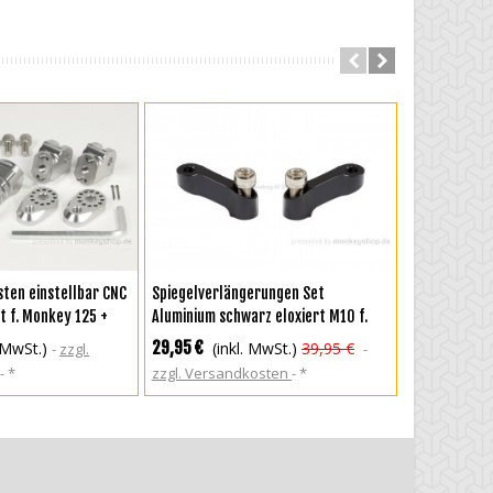
RENKORB
IN DEN WARENKORB
IN DEN
ten einstellbar CNC
Spiegelverlängerungen Set
Daytona Zur
rt f. Monkey 125 +
Aluminium schwarz eloxiert M10 f.
Stk. rot 17
5
MSX + Monkey 125 + Super Cub 125 +
29,95 €
29,95 €
. MwSt.)
(inkl. MwSt.)
39,95 €
(in
zzgl.
Dax 125
*
zzgl. Versandkosten
*
Versandkos