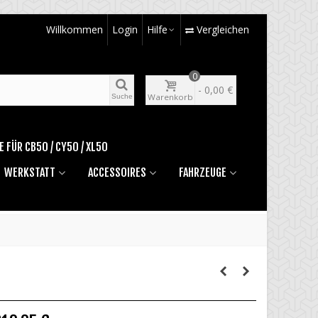
Willkommen
Login
Hilfe
Vergleichen
0
-
0,00 €
Warenkorb
Suche
E FÜR CB50 / CY50 / XL50
WERKSTATT
ACCESSOIRES
FAHRZEUGE