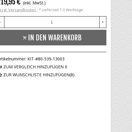
219,95 €
(inkl. MwSt.)
zzgl. Versandkosten
*
Lieferzeit 1-3 Werktage
-
+
IN DEN WARENKORB
rtikelnummer:
KIT-#80-539-13003
ZUM VERGLEICH HINZUFÜGEN
0
ZUR WUNSCHLISTE HINZUFÜGEN
(
8
)