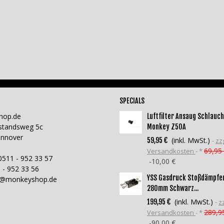
SPECIALS
hop.de
Luftfilter Ansaug Schlauch
standsweg 5c
Monkey Z50A
annover
(inkl. MwSt.)
59,95 €
zzg
69,95
Versandkosten
*
0511 - 952 33 57
-10,00 €
 - 952 33 56
YSS Gasdruck Stoßdämpfe
o@monkeyshop.de
280mm Schwarz...
(inkl. MwSt.)
199,95 €
zz
289,9
Versandkosten
*
-90,00 €