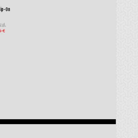
lip-On
zgl.
5 €