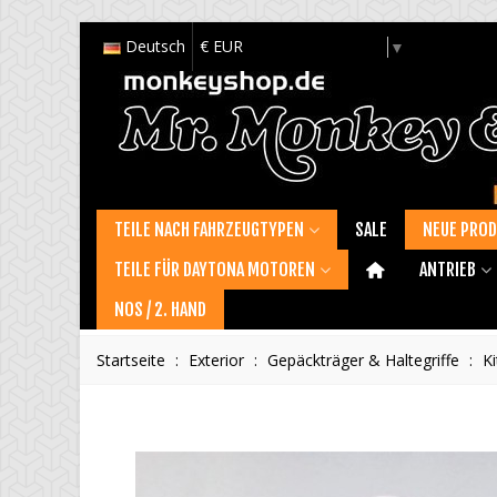
Deutsch
€ EUR
Select Language
▼
TEILE NACH FAHRZEUGTYPEN
SALE
NEUE PRO
TEILE FÜR DAYTONA MOTOREN
ANTRIEB
NOS / 2. HAND
Startseite
:
Exterior
:
Gepäckträger & Haltegriffe
:
K