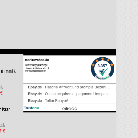
 Gummi F.
l.
 €
r Paar
gl.
5 €