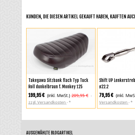
KUNDEN, DIE DIESEN ARTIKEL GEKAUFT HABEN, KAUFTEN AUCH
IN DEN WARENKORB
ZUR WUNSCHLIS
Takegawa Sitzbank flach Typ Tuck
Shift UP Lenkerstr
Roll dunkelbraun f. Monkey 125
ø22.2
199,95 €
79,95 €
(inkl. MwSt.)
209,95 €
(inkl. MwS
zzgl. Versandkosten
*
Versandkosten
*
AUSGEWÄHLTE BLOGARTIKEL