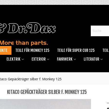
DUKTE
TEILE FÜR MONKEY 125
TEILE FÜR SUPER CUB 125
TEIL
ELEKTRIK
EXTERIOR
FAHRWERK
LITERATUR
itaco Gepäckträger silber f. Monkey 125
KITACO GEPÄCKTRÄGER SILBER F. MONKEY 125