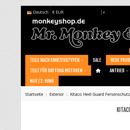
Deutsch
€ EUR
Select Language
▼
TEILE NACH FAHRZEUGTYPEN
SALE
NEUE PRO
TEILE FÜR DAYTONA MOTOREN
ANTRIEB
NOS / 2. HAND
Startseite
:
Exterior
:
Kitaco Heel Guard Fersenschutz 
KITAC