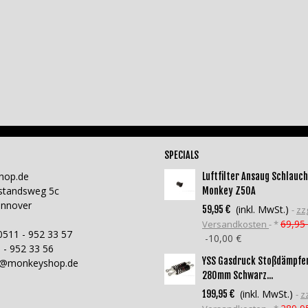
SPECIALS
hop.de
Luftfilter Ansaug Schlauch
standsweg 5c
Monkey Z50A
annover
(inkl. MwSt.)
59,95 €
zzg
69,95
Versandkosten
*
0511 - 952 33 57
-10,00 €
 - 952 33 56
YSS Gasdruck Stoßdämpfe
o@monkeyshop.de
280mm Schwarz...
(inkl. MwSt.)
199,95 €
zz