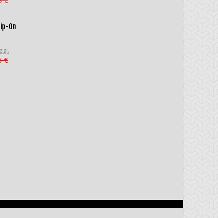
5 €
lip-On
zgl.
5 €