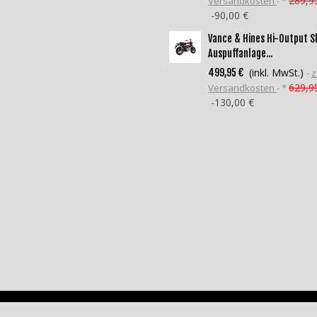
289,9
Versandkosten
*
-90,00 €
Vance & Hines Hi-Output S
Auspuffanlage...
(inkl. MwSt.)
499,95 €
z
629,9
Versandkosten
*
-130,00 €