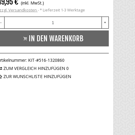
49,95 €
(inkl. MwSt.)
zzgl. Versandkosten
*
Lieferzeit 1-3 Werktage
-
+
IN DEN WARENKORB
rtikelnummer:
KIT-#516-1320860
ZUM VERGLEICH HINZUFÜGEN
0
ZUR WUNSCHLISTE HINZUFÜGEN