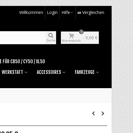
Willkommen
Login
Hilfe
Vergleichen
0
-
0,00 €
Warenkorb
Suche
E FÜR CB50 / CY50 / XL50
WERKSTATT
ACCESSOIRES
FAHRZEUGE