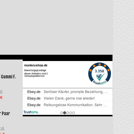
 Gummi F.
l.
 €
r Paar
gl.