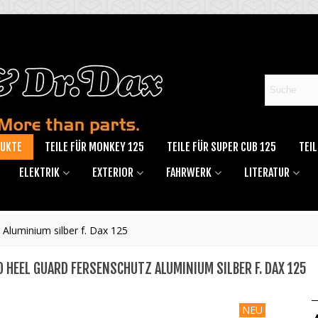
DUKTE
TEILE FÜR MONKEY 125
TEILE FÜR SUPER CUB 125
TEIL
ELEKTRIK
EXTERIOR
FAHRWERK
LITERATUR
Aluminium silber f. Dax 125
O HEEL GUARD FERSENSCHUTZ ALUMINIUM SILBER F. DAX 125
NEU