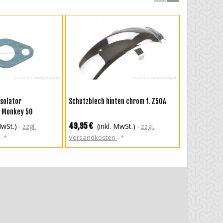
RENKORB
IN DEN WARENKORB
IN DEN
Isolator
Schutzblech hinten chrom f. Z50A
Honda Tankgu
. Monkey 50
Z50J1
49,95 €
17,50 €
MwSt.)
(inkl. MwSt.)
(in
zzgl.
zzgl.
*
Versandkosten
*
Versandkos