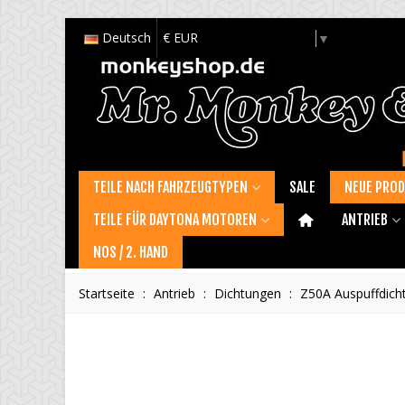
Deutsch
€ EUR
Select Language
▼
TEILE NACH FAHRZEUGTYPEN
SALE
NEUE PRO
TEILE FÜR DAYTONA MOTOREN
ANTRIEB
NOS / 2. HAND
Startseite
:
Antrieb
:
Dichtungen
:
Z50A Auspuffdich