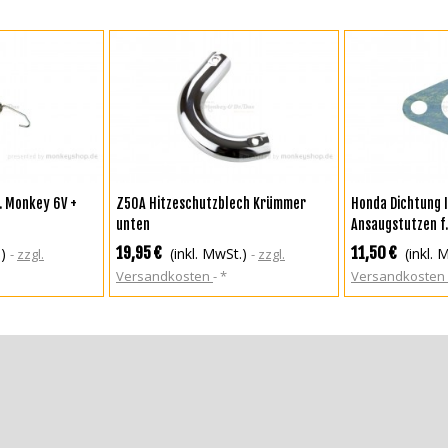
KORB
IN DEN WARENKORB
IN DEN WA
. Monkey 6V +
Z50A Hitzeschutzblech Krümmer
Honda Dichtung 
unten
Ansaugstutzen f
19,95 €
11,50 €
.)
(inkl. MwSt.)
(inkl. 
zzgl.
zzgl.
Versandkosten
*
Versandkosten