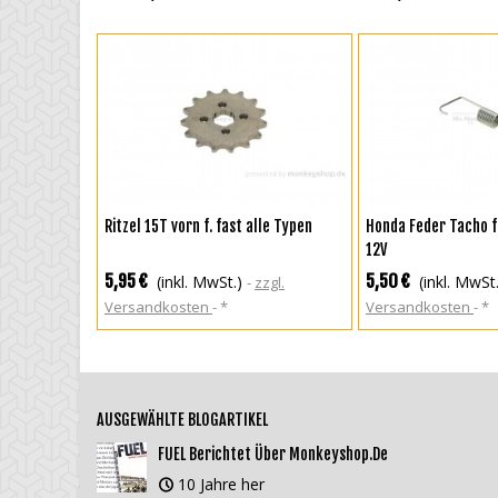
IN DEN WARENKORB
IN DEN WAREN
Ritzel 15T vorn f. fast alle Typen
Honda Feder Tacho f
12V
5,95 €
5,50 €
(inkl. MwSt.)
(inkl. MwSt
zzgl.
Versandkosten
*
Versandkosten
*
AUSGEWÄHLTE BLOGARTIKEL
FUEL Berichtet Über Monkeyshop.de
10 Jahre her