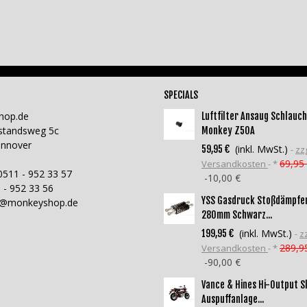
SPECIALS
hop.de
Luftfilter Ansaug Schlauch
standsweg 5c
Monkey Z50A
annover
(inkl. MwSt.)
59,95 €
zzg
69,95
Versandkosten
*
0511 - 952 33 57
-10,00 €
 - 952 33 56
YSS Gasdruck Stoßdämpfe
o@monkeyshop.de
280mm Schwarz...
(inkl. MwSt.)
199,95 €
zz
289,9
Versandkosten
*
-90,00 €
Vance & Hines Hi-Output S
Auspuffanlage...