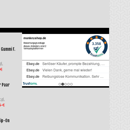
 Gummi F.
l.
 €
r Paar
gl.
5 €
lip-On