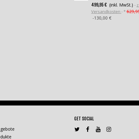
(inkl. MwSt.)
499,95 €
z
629,9
Versandkosten
*
-130,00 €
GET SOCIAL
ngebote
dukte