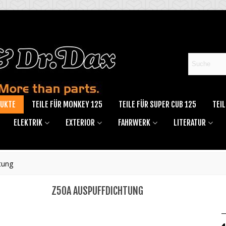
DUKTE
TEILE FÜR MONKEY 125
TEILE FÜR SUPER CUB 125
TEIL
ELEKTRIK
EXTERIOR
FAHRWERK
LITERATUR
tung
Z50A AUSPUFFDICHTUNG