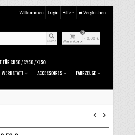
Willkommen
Login
Hilfe
Vergleichen
0
-
0,00 €
Warenkorb
Suche
E FÜR CB50 / CY50 / XL50
WERKSTATT
ACCESSOIRES
FAHRZEUGE