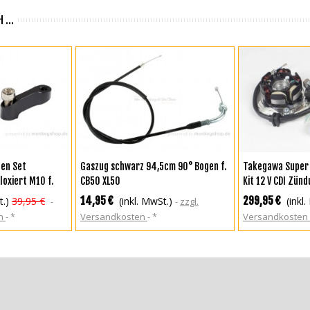
 ...
KORB
ZUR WUNSCHLISTE HINZUFÜGEN
ZUR WUNSCH
gen Set
Gaszug schwarz 94,5cm 90° Bogen f.
Takegawa Super 
oxiert M10 f.
CB50 XL50
Kit 12 V CDI Zün
Super Cub 125 +
CY50 XL50 CB50 6
14,95 €
299,95 €
t.)
39,95 €
(inkl. MwSt.)
(inkl
zzgl.
en
*
Versandkosten
*
Versandkosten