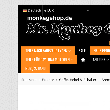
Deutsch
€ EUR
Select Language
▼
TEILE NACH FAHRZEUGTYPEN
SALE
NEUE PRO
TEILE FÜR DAYTONA MOTOREN
ANTRIEB
NOS / 2. HAND
Startseite
:
Exterior
:
Griffe, Hebel & Schalter
:
Brem