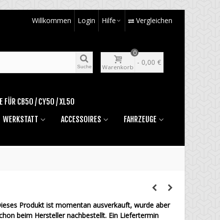
Willkommen
Login
Hilfe
Vergleichen
0
-
0,00 €
Warenkorb
Suche
E FÜR CB50 / CY50 / XL50
WERKSTATT
ACCESSOIRES
FAHRZEUGE
ieses Produkt ist momentan ausverkauft, wurde aber
chon beim Hersteller nachbestellt. Ein Liefertermin