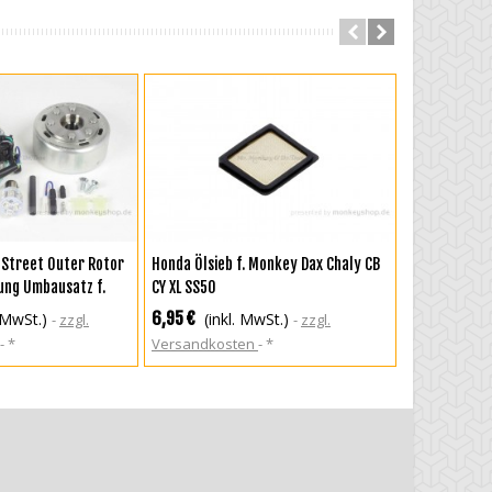
LISTE HINZUFÜGEN
IN DEN WARENKORB
IN DEN
Street Outer Rotor
Honda Ölsieb f. Monkey Dax Chaly CB
Honda Griffg
dung Umbausatz f.
CY XL SS50
CY50
 V
6,95 €
13,50 €
. MwSt.)
(inkl. MwSt.)
(in
zzgl.
zzgl.
*
Versandkosten
*
Versandkos