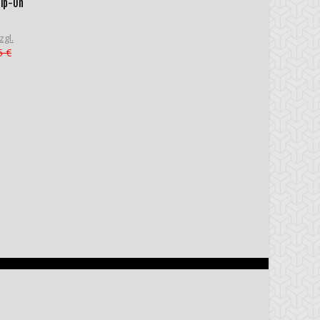
lip-On
zgl.
5 €