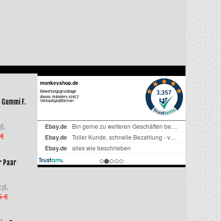
 Gummi F.
l.
 €
r Paar
gl.
5 €