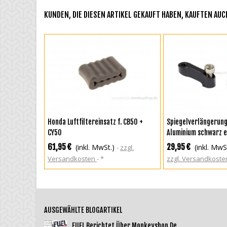
KUNDEN, DIE DIESEN ARTIKEL GEKAUFT HABEN, KAUFTEN AUCH
IN DEN WARENKORB
IN DEN WAREN
Honda Luftfiltereinsatz f. CB50 +
Spiegelverlängerun
CY50
Aluminium schwarz el
MSX + Monkey 125 + 
61,95 €
29,95 €
(inkl. MwSt.)
(inkl. MwS
zzgl.
Dax 125
Versandkosten
*
zzgl. Versandkost
AUSGEWÄHLTE BLOGARTIKEL
FUEL Berichtet Über Monkeyshop.de