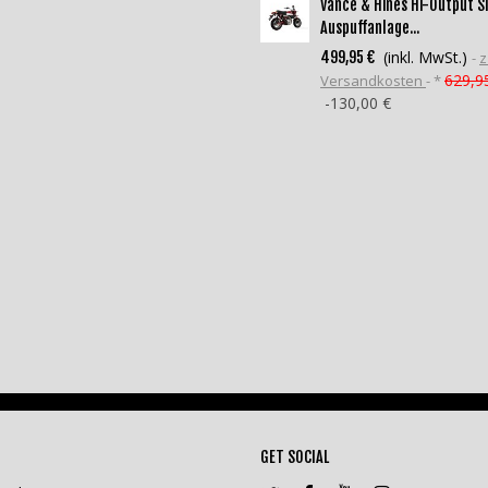
Vance & Hines Hi-Output S
Auspuffanlage...
(inkl. MwSt.)
499,95 €
z
629,9
Versandkosten
*
-130,00 €
GET SOCIAL