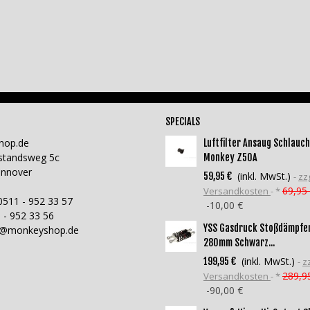
SPECIALS
hop.de
Luftfilter Ansaug Schlauch
standsweg 5c
Monkey Z50A
annover
(inkl. MwSt.)
59,95 €
zzg
69,95
Versandkosten
*
0511 - 952 33 57
-10,00 €
 - 952 33 56
YSS Gasdruck Stoßdämpfe
o@monkeyshop.de
280mm Schwarz...
(inkl. MwSt.)
199,95 €
zz
289,9
Versandkosten
*
-90,00 €