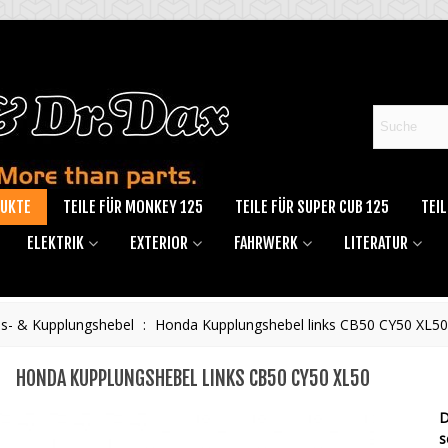
DUKTE
TEILE FÜR MONKEY 125
TEILE FÜR SUPER CUB 125
TEIL
ELEKTRIK
EXTERIOR
FAHRWERK
LITERATUR
s- & Kupplungshebel
:
Honda Kupplungshebel links CB50 CY50 XL50
HONDA KUPPLUNGSHEBEL LINKS CB50 CY50 XL50
D
s