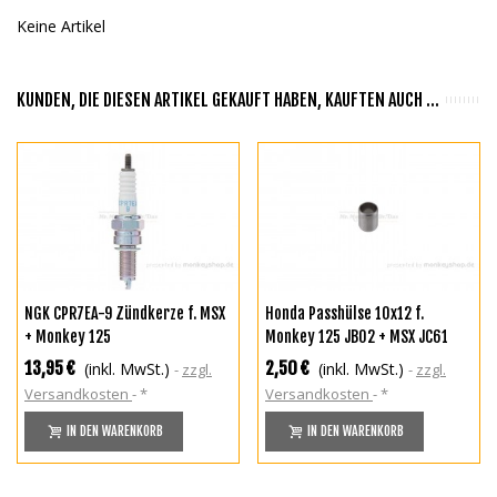
Keine Artikel
KUNDEN, DIE DIESEN ARTIKEL GEKAUFT HABEN, KAUFTEN AUCH ...
NGK CPR7EA-9 Zündkerze f. MSX
Honda Passhülse 10x12 f.
+ Monkey 125
Monkey 125 JB02 + MSX JC61
JC75
13,95 €
2,50 €
(inkl. MwSt.)
(inkl. MwSt.)
zzgl.
zzgl.
Versandkosten
*
Versandkosten
*
IN DEN WARENKORB
IN DEN WARENKORB