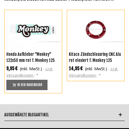
Honda Aufkleber "Monkey"
Kitaco Zündschlossring CNC Alu
122x50 mm rot f. Monkey 125
rot eloxiert f. Monkey 125
JB02
9,95 €
14,95 €
(inkl. MwSt.)
(inkl. MwSt.)
zzgl.
zzgl.
Versandkosten
*
Versandkosten
*
IN DEN WARENKORB
AUSGEWÄHLTE BLOGARTIKEL