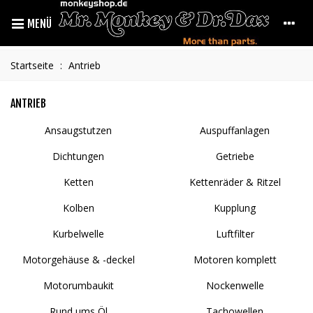
MENÜ
Startseite
:
Antrieb
ANTRIEB
Ansaugstutzen
Auspuffanlagen
Dichtungen
Getriebe
Ketten
Kettenräder & Ritzel
Kolben
Kupplung
Kurbelwelle
Luftfilter
Motorgehäuse & -deckel
Motoren komplett
Motorumbaukit
Nockenwelle
Rund ums Öl
Tachowellen