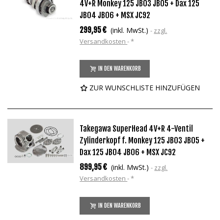
4V+R Monkey 125 JB03 JB05 + Dax 125
JB04 JB06 + MSX JC92
299,95 €
(inkl. MwSt.)
zzgl.
Versandkosten
*
IN DEN WARENKORB
ZUR WUNSCHLISTE HINZUFÜGEN
Takegawa SuperHead 4V+R 4-Ventil
Zylinderkopf f. Monkey 125 JB03 JB05 +
Dax 125 JB04 JB06 + MSX JC92
899,95 €
(inkl. MwSt.)
zzgl.
Versandkosten
*
IN DEN WARENKORB