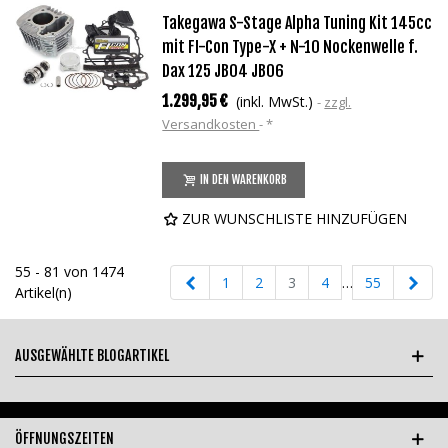
Takegawa S-Stage Alpha Tuning Kit 145cc
mit FI-Con Type-X + N-10 Nockenwelle f.
Dax 125 JB04 JB06
1.299,95 €
(inkl. MwSt.)
zzgl.
Versandkosten
*
IN DEN WARENKORB
ZUR WUNSCHLISTE HINZUFÜGEN
55 - 81 von 1474
Zurück
Weit
1
2
3
4
…
55
Artikel(n)
AUSGEWÄHLTE BLOGARTIKEL
ÖFFNUNGSZEITEN