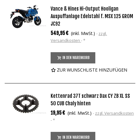
Vance & Hines Hi-Output Hooligan
Auspuffanlage Edelstahl f. MSX 125 GROM
JC92
549,95 €
(inkl. MwSt.)
zzgl.
Versandkosten
*
IN DEN WARENKORB
ZUR WUNSCHLISTE HINZUFÜGEN
Kettenrad 37T schwarz Dax CY ZB XL SS
50 CUB Chaly hinten
19,95 €
(inkl. MwSt.)
zzgl. Versandkosten
*
IN DEN WARENKORB