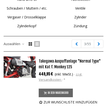
Schrauben / Muttern / etc.
Ventile
Vergaser / Drosselklappe
Zylinder
Zylinderkopf
Zündung
Zurück
Weit
Auswählen
3/55
Takegawa Auspuffanlage "Normal Type"
mit Kat f. Monkey 125
449,95 €
(inkl. MwSt.)
zzgl.
Versandkosten
*
IN DEN WARENKORB
ZUR WUNSCHLISTE HINZUFÜGEN