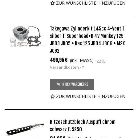
ZUR WUNSCHLISTE HINZUFÜGEN
Takegawa Zylinderkit 145cc 4-Ventil
silber f. Superhead+R 4V Monkey 125
JB03 JB05 + Dax 125 JB04 JB06 + MSX
JC92
499,95 €
(inkl. MwSt.)
zzgl.
Versandkosten
*
IN DEN WARENKORB
ZUR WUNSCHLISTE HINZUFÜGEN
Hitzeschutzblech Auspuff chrom
schwarz f. SS50