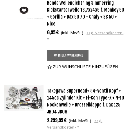
Honda Wellendichtring Simmerring
Kickstarterwelle 13,7x24x5 f. Monkey 50
+ Gorilla + Dax 50 70 + Chaly + SS 50 +
Nice
6,95 €
(inkl. MwSt.)
zzgl. Versandkosten
*
IN DEN WARENKORB
ZUR WUNSCHLISTE HINZUFÜGEN
Takegawa SuperHead+R 4-Ventil Kopf +
145cc Zylinder Kit + Fi-Con Type-X + N-10
Nockenwelle + Drosselklappe f. Dax 125
JB04 JB06
2.299,95 €
(inkl. MwSt.)
zzgl.
Versandkosten
*