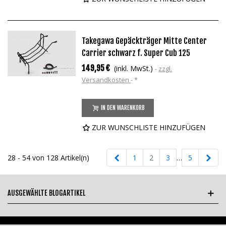
Takegawa Gepäckträger Mitte Center
Carrier schwarz f. Super Cub 125
149,95 €
(inkl. MwSt.)
zzgl.
Versandkosten
*
IN DEN WARENKORB
ZUR WUNSCHLISTE HINZUFÜGEN
Zurück
Weit
28 - 54 von 128 Artikel(n)
1
2
3
…
5
AUSGEWÄHLTE BLOGARTIKEL