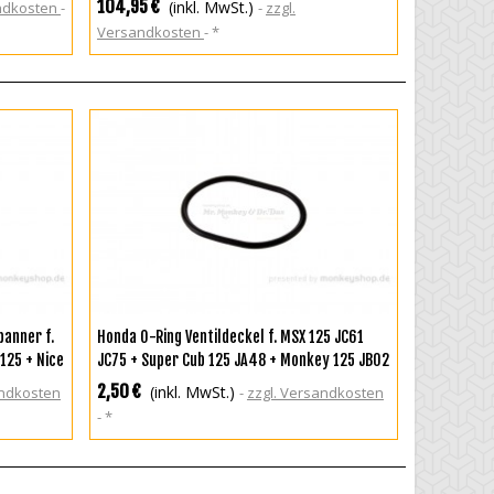
104,95 €
(inkl. MwSt.)
andkosten
zzgl.
Versandkosten
*
IN DEN WARENKORB
anner f.
Honda O-Ring Ventildeckel f. MSX 125 JC61
125 + Nice
JC75 + Super Cub 125 JA48 + Monkey 125 JB02
2,50 €
(inkl. MwSt.)
andkosten
zzgl. Versandkosten
*