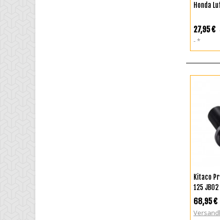
I
Honda Luf
27,95 €
*
Kitaco P
125 JB02
68,95 €
Versand