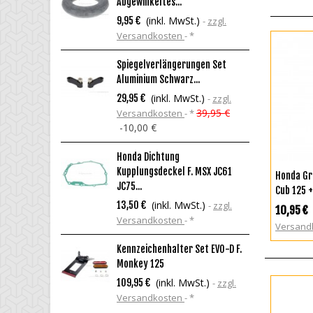
Abgewinkeltes...
Si
(inkl. MwSt.)
9,95 €
zzgl.
3
Versandkosten
*
V
Spiegelverlängerungen Set
A
Aluminium Schwarz...
2
(inkl. MwSt.)
29,95 €
zzgl.
1,
39,95 €
Versandkosten
*
V
-10,00 €
H
Honda Dichtung
9
Kupplungsdeckel F. MSX JC61
I
Honda Gri
V
JC75...
Cub 125 
(inkl. MwSt.)
13,50 €
zzgl.
H
10,95 €
Versandkosten
*
M
Versand
5
Kennzeichenhalter Set EVO-D F.
V
Monkey 125
(inkl. MwSt.)
109,95 €
zzgl.
Versandkosten
*