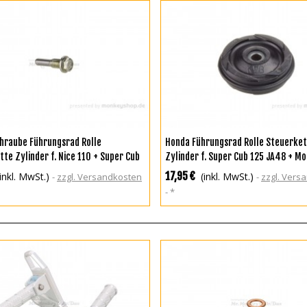
N DEN WARENKORB
ZUR WUNSCHLISTE HINZUF
hraube Führungsrad Rolle
Honda Führungsrad Rolle Steuerke
te Zylinder f. Nice 110 + Super Cub
Zylinder f. Super Cub 125 JA48 + M
 + MSX JC61 JC75 + Monkey 125 JB02
JB02 + MSX JC61 JC75
17,95 €
(inkl. MwSt.)
(inkl. MwSt.)
zzgl. Versandkosten
zzgl. Vers
*