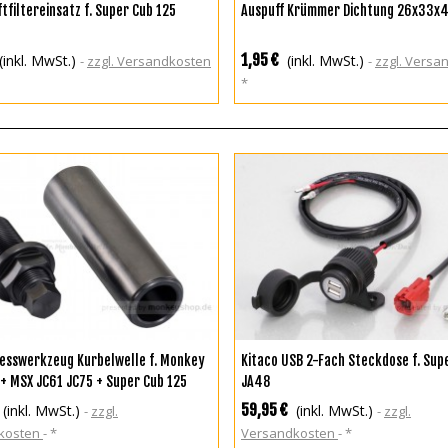
N DEN WARENKORB
IN DEN WARENKORB
tfiltereinsatz f. Super Cub 125
Auspuff Krümmer Dichtung 26x33x
1,95 €
(inkl. MwSt.)
(inkl. MwSt.)
zzgl. Versandkosten
zzgl. Vers
*
ZUR WUNSCHLISTE HINZUFÜGEN
IN DEN WARENKORB
resswerkzeug Kurbelwelle f. Monkey
Kitaco USB 2-Fach Steckdose f. Sup
 + MSX JC61 JC75 + Super Cub 125
JA48
59,95 €
(inkl. MwSt.)
(inkl. MwSt.)
zzgl.
zzgl.
kosten
*
Versandkosten
*