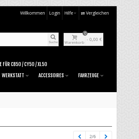
Willkommen
Login
Hilfe
Vergleichen
0
-
0,00 €
Warenkorb
Suche
E FÜR CB50 / CY50 / XL50
WERKSTATT
ACCESSOIRES
FAHRZEUGE
Zurück
Weiter
2/6