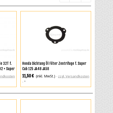
IN DEN WARENKORB
e 32T f.
Honda Dichtung Öl Filter Zentrifuge f. Super
02 + Super
Cub 125 JA48 JA58
11,50 €
(inkl. MwSt.)
sandkosten
zzgl. Versandkosten
*