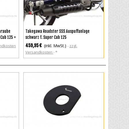
ZUR WUNSCHLISTE HINZUFÜGEN
hraube
Takegawa Roadster SSS Auspuffanlage
 Cub 125 +
schwarz f. Super Cub 125
459,95 €
(inkl. MwSt.)
andkosten
zzgl.
Versandkosten
*