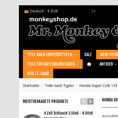
Deutsch
€ EUR
Select Language
▼
TEILE NACH FAHRZEUGTYPEN
SALE
NEUE PRO
TEILE FÜR DAYTONA MOTOREN
ANTRIEB
NOS / 2. HAND
Startseite
:
Teile nach Typen
:
Honda Super CUB 125 /
HONDA SU
MEISTVERKAUFTE PRODUKTE
8 Zoll Schlauch 3.50x8 - 4.00x8
Ö
Auswähl