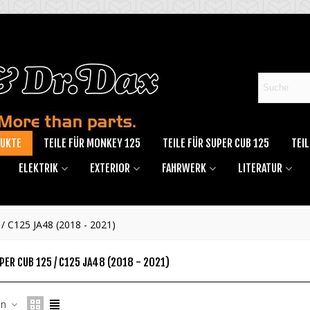
DUKTE
TEILE FÜR MONKEY 125
TEILE FÜR SUPER CUB 125
TEIL
ELEKTRIK
EXTERIOR
FAHRWERK
LITERATUR
 C125 JA48 (2018 - 2021)
PER CUB 125 / C125 JA48 (2018 - 2021)
ltemperatur Anzeige Aluminium
en