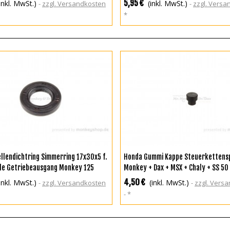
5,95 €
inkl. MwSt.)
(inkl. MwSt.)
zzgl. Versandkosten
zzgl. Vers
*
N DEN WARENKORB
IN DEN WARENKORB
llendichtring Simmerring 17x30x5 f.
Honda Gummi Kappe Steuerkettensp
lle Getriebeausgang Monkey 125
Monkey + Dax + MSX + Chaly + SS 50 
3 + MSX JC61 JC75 JC92
4,50 €
inkl. MwSt.)
(inkl. MwSt.)
zzgl. Versandkosten
zzgl. Vers
*