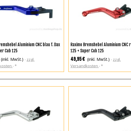
N DEN WARENKORB
IN DEN WARENKORB
remshebel Aluminium CNC blau f. Dax
Raximo Bremshebel Aluminium CNC ro
er Cub 125
125 + Super Cub 125
49,95 €
(inkl. MwSt.)
(inkl. MwSt.)
zzgl.
zzgl.
kosten
*
Versandkosten
*