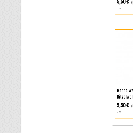
5,50 €
(
*
I
Honda We
Ritzelwe
JB02 JB0
5,50 €
(
*