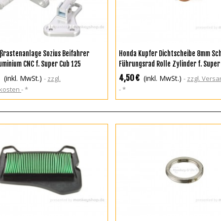
N DEN WARENKORB
IN DEN WARENKORB
ußrastenanlage Sozius Beifahrer
Honda Kupfer Dichtscheibe 8mm Sc
uminium CNC f. Super Cub 125
Führungsrad Rolle Zylinder f. Super
Monkey 125 + MSX + Dax 125 JB04
4,50 €
(inkl. MwSt.)
(inkl. MwSt.)
zzgl.
zzgl. Vers
kosten
*
*