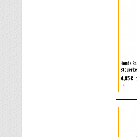
I
Honda Sc
Steuerket
125 JA48
4,95 €
*