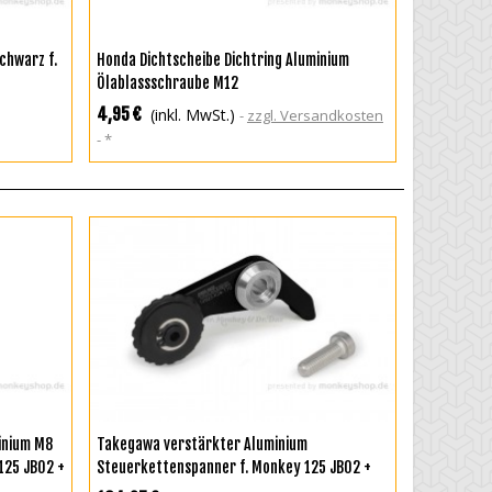
IN DEN WARENKORB
chwarz f.
Honda Dichtscheibe Dichtring Aluminium
Ölablassschraube M12
4,95 €
(inkl. MwSt.)
zzgl. Versandkosten
*
IN DEN WARENKORB
inium M8
Takegawa verstärkter Aluminium
125 JB02 +
Steuerkettenspanner f. Monkey 125 JB02 +
8
MSX 125 JC61 JC75+ Super Cub 125 JA48