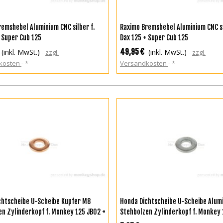
N DEN WARENKORB
IN DEN WARENKORB
emshebel Aluminium CNC silber f.
Raximo Bremshebel Aluminium CNC s
 Super Cub 125
Dax 125 + Super Cub 125
49,95 €
(inkl. MwSt.)
(inkl. MwSt.)
zzgl.
zzgl.
kosten
*
Versandkosten
*
ZUR WUNSCHLISTE HINZUFÜGEN
IN DEN WARENKORB
chtscheibe U-Scheibe Kupfer M8
Honda Dichtscheibe U-Scheibe Alum
en Zylinderkopf f. Monkey 125 JB02 +
Stehbolzen Zylinderkopf f. Monkey 
 JC75 + Super Cub 125 JA48
MSX JC61 JC75 + Super Cub 125 JA4