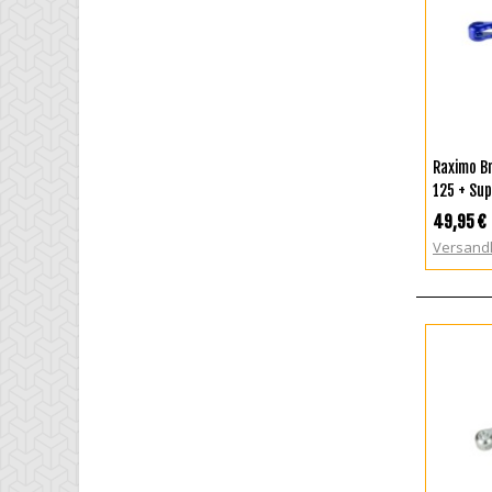
I
Raximo B
125 + Sup
49,95 €
Versand