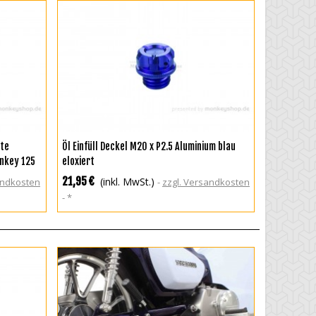
ÜGEN
ZUR WUNSCHLISTE HINZUFÜGEN
tte
Öl Einfüll Deckel M20 x P2.5 Aluminium blau
onkey 125
eloxiert
21,95 €
(inkl. MwSt.)
andkosten
zzgl. Versandkosten
*