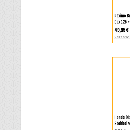
I
Raximo Br
Dax 125 +
49,95 €
Versand
Honda Di
Stehbolz
MSX JC61