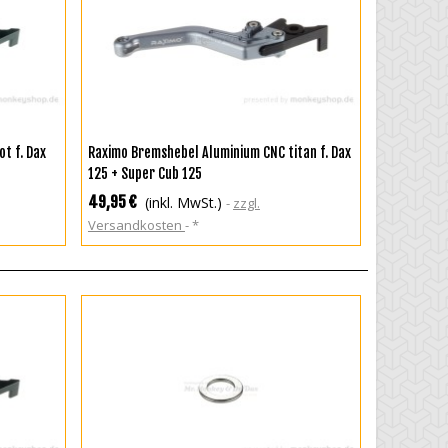
IN DEN WARENKORB
t f. Dax
Raximo Bremshebel Aluminium CNC titan f. Dax
125 + Super Cub 125
49,95 €
(inkl. MwSt.)
zzgl.
Versandkosten
*