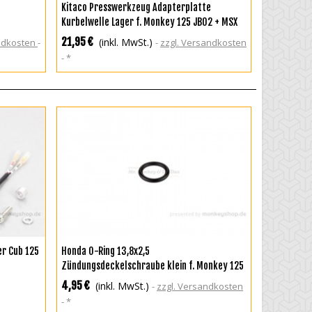
ZUR WUNSCHLISTE HINZUFÜGEN
4
Kitaco Presswerkzeug Adapterplatte
Kurbelwelle Lager f. Monkey 125 JB02 + MSX
JC61 JC75 + Super Cub 125 JA48
21,95 €
(inkl. MwSt.)
andkosten
zzgl. Versandkosten
*
IN DEN WARENKORB
er Cub 125
Honda O-Ring 13,8x2,5
Zündungsdeckelschraube klein f. Monkey 125
+ MSX 125 + Super Cub 125
4,95 €
(inkl. MwSt.)
zzgl. Versandkosten
*