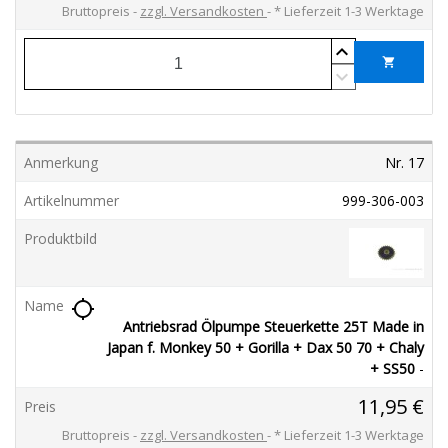
Bruttopreis
zzgl. Versandkosten
*
Lieferzeit 1-3 Werktage
shopping_cart
Nr. 17
999-306-003
location_searching
Antriebsrad Ölpumpe Steuerkette 25T Made in
Japan f. Monkey 50 + Gorilla + Dax 50 70 + Chaly
+ SS50
-
11,95 €
Bruttopreis
zzgl. Versandkosten
*
Lieferzeit 1-3 Werktage