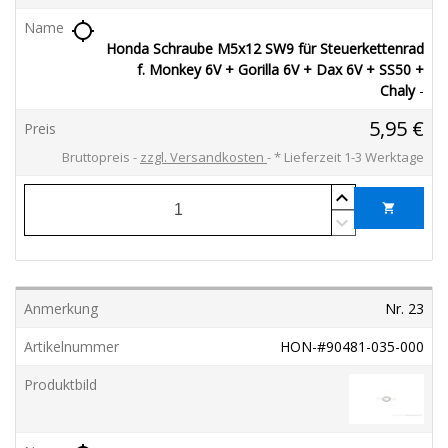
location_searching
Honda Schraube M5x12 SW9 für Steuerkettenrad
f. Monkey 6V + Gorilla 6V + Dax 6V + SS50 +
Chaly
-
5,95 €
Bruttopreis
zzgl. Versandkosten
*
Lieferzeit 1-3 Werktage
shopping_cart
Nr. 23
HON-#90481-035-000