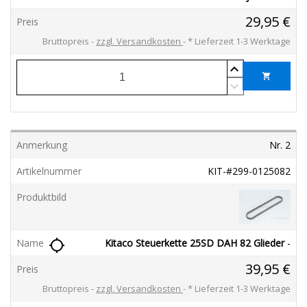
29,95 €
Bruttopreis
zzgl. Versandkosten
*
Lieferzeit 1-3 Werktage
shopping_cart
Nr. 2
KIT-#299-0125082
Kitaco Steuerkette 25SD DAH 82 Glieder
-
location_searching
39,95 €
Bruttopreis
zzgl. Versandkosten
*
Lieferzeit 1-3 Werktage