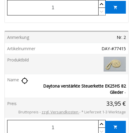
shopping_cart
Nr. 2
DAY-#77415
location_searching
Daytona verstärkte Steuerkette EK25HS 82
Glieder
-
33,95 €
Bruttopreis
zzgl. Versandkosten
*
Lieferzeit 1-3 Werktage
shopping_cart