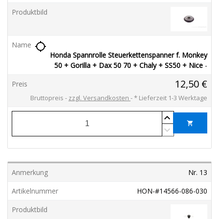
location_searching
Honda Spannrolle Steuerkettenspanner f. Monkey
50 + Gorilla + Dax 50 70 + Chaly + SS50 + Nice
-
12,50 €
Bruttopreis
zzgl. Versandkosten
*
Lieferzeit 1-3 Werktage
shopping_cart
Nr. 13
HON-#14566-086-030