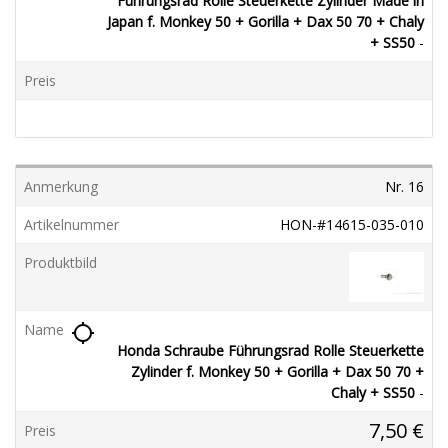
Führungsrad Rolle Steuerkette Zylinder Made in
Japan f. Monkey 50 + Gorilla + Dax 50 70 + Chaly
+ SS50
-
Nr. 16
HON-#14615-035-010
location_searching
Honda Schraube Führungsrad Rolle Steuerkette
Zylinder f. Monkey 50 + Gorilla + Dax 50 70 +
Chaly + SS50
-
7,50 €