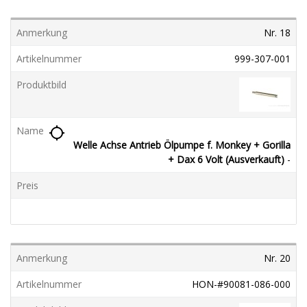
Nr. 18
999-307-001
location_searching
Welle Achse Antrieb Ölpumpe f. Monkey + Gorilla
+ Dax 6 Volt (Ausverkauft)
-
Nr. 20
HON-#90081-086-000