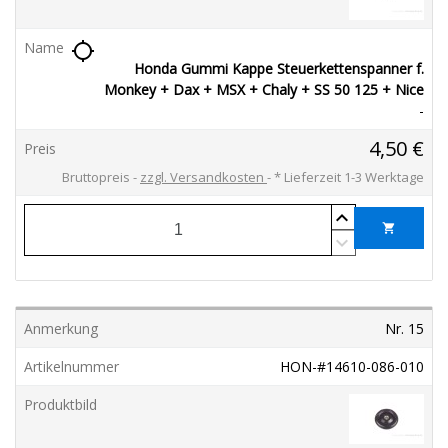
location_searching
Honda Gummi Kappe Steuerkettenspanner f.
Monkey + Dax + MSX + Chaly + SS 50 125 + Nice
-
4,50 €
Bruttopreis
zzgl. Versandkosten
*
Lieferzeit 1-3 Werktage
shopping_cart
Nr. 15
HON-#14610-086-010