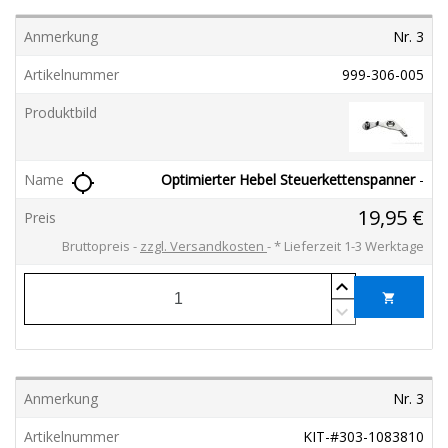
Nr. 3
999-306-005
Optimierter Hebel Steuerkettenspanner
-
location_searching
19,95 €
Bruttopreis
zzgl. Versandkosten
*
Lieferzeit 1-3 Werktage
shopping_cart
Nr. 3
KIT-#303-1083810