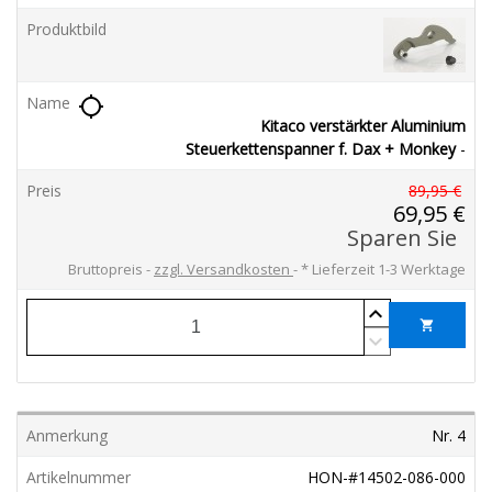
location_searching
Kitaco verstärkter Aluminium
Steuerkettenspanner f. Dax + Monkey
-
89,95 €
69,95 €
Sparen Sie
Bruttopreis
zzgl. Versandkosten
*
Lieferzeit 1-3 Werktage
shopping_cart
Nr. 4
HON-#14502-086-000