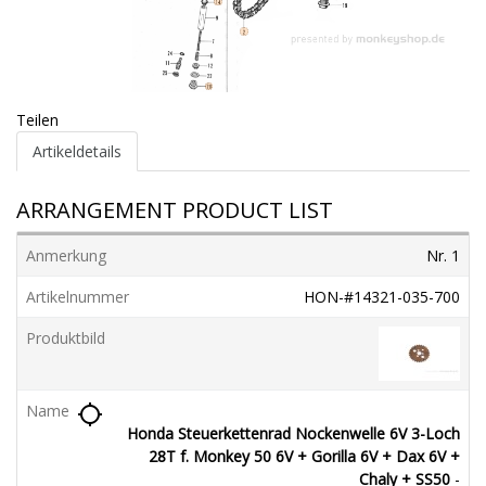
Teilen
Artikeldetails
ARRANGEMENT PRODUCT LIST
Nr. 1
HON-#14321-035-700
location_searching
Honda Steuerkettenrad Nockenwelle 6V 3-Loch
28T f. Monkey 50 6V + Gorilla 6V + Dax 6V +
Chaly + SS50
-