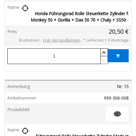
location_searching
Honda Führungsrad Rolle Steuerkette Zylinder f.
Monkey 50 + Gorilla + Dax 50 70 + Chaly + SS50
-
20,50 €
Bruttopreis
zzgl. Versandkosten
*
Lieferzeit 1-3 Werktage
shopping_cart
Nr. 15
999-306-008
location_searching