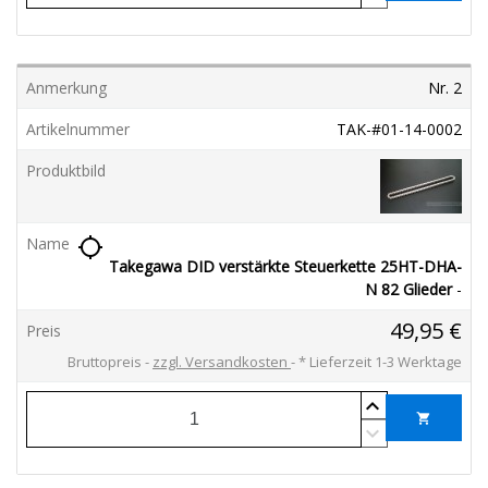
Nr. 2
TAK-#01-14-0002
location_searching
Takegawa DID verstärkte Steuerkette 25HT-DHA-
N 82 Glieder
-
49,95 €
Bruttopreis
zzgl. Versandkosten
*
Lieferzeit 1-3 Werktage
shopping_cart