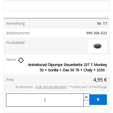
Nr. 17
999-306-023
location_searching
Antriebsrad Ölpumpe Steuerkette 25T f. Monkey
50 + Gorilla + Dax 50 70 + Chaly + SS50
-
4,95 €
Bruttopreis
zzgl. Versandkosten
*
Lieferzeit 1-3 Werktage
shopping_cart