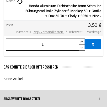
location_searching
Honda Aluminium Dichtscheibe 8mm Schraube
Führungsrad Rolle Zylinder f. Monkey 50 + Gorilla
+ Dax 50 70 + Chaly + SS50 + Nice
-
3,50 €
Bruttopreis
zzgl. Versandkosten
*
Lieferzeit 1-3 Werktage
shopping_cart
DAS KÖNNTE SIE AUCH INTERESSIEREN
Keine Artikel
AUSGEWÄHLTE BLOGARTIKEL