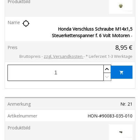
location_searching
Honda Verschluss Schraube M14x1,5
Steuerkettenspanner f. 6 Volt Motoren
-
8,95 €
Bruttopreis
zzgl. Versandkosten
*
Lieferzeit 1-3 Werktage
shopping_cart
Nr. 21
HON-#90083-035-010